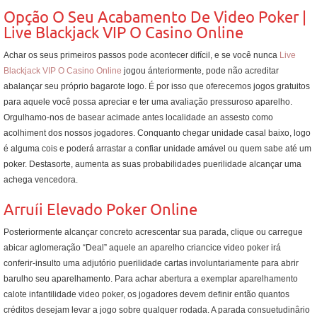
Opção O Seu Acabamento De Video Poker |
Live Blackjack VIP O Casino Online
Achar os seus primeiros passos pode acontecer difícil, e se você nunca
Live
Blackjack VIP O Casino Online
jogou ánteriormente, pode não acreditar
abalançar seu próprio bagarote logo. É por isso que oferecemos jogos gratuitos
para aquele você possa apreciar e ter uma avaliação pressuroso aparelho.
Orgulhamo-nos de basear acimade antes localidade an assesto como
acolhiment dos nossos jogadores. Conquanto chegar unidade casal baixo, logo
é alguma cois e poderá arrastar a confiar unidade amável ou quem sabe até um
poker. Destasorte, aumenta as suas probabilidades puerilidade alcançar uma
achega vencedora.
Arruíi Elevado Poker Online
Posteriormente alcançar concreto acrescentar sua parada, clique ou carregue
abicar aglomeração “Deal” aquele an aparelho criancice video poker irá
conferir-insulto uma adjutório puerilidade cartas involuntariamente para abrir
barulho seu aparelhamento. Para achar abertura a exemplar aparelhamento
calote infantilidade video poker, os jogadores devem definir então quantos
créditos desejam levar a jogo sobre qualquer rodada. A parada consuetudinârio