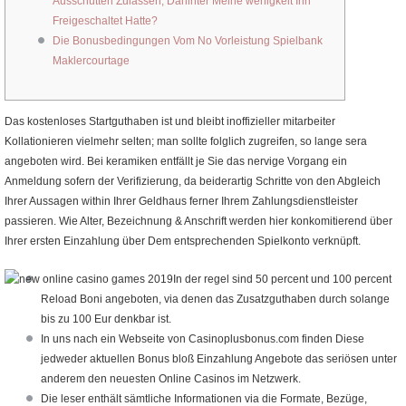
Ausschütten Zulassen, Dahinter Meine wenigkeit Ihn
Freigeschaltet Hatte?
Die Bonusbedingungen Vom No Vorleistung Spielbank
Maklercourtage
Das kostenloses Startguthaben ist und bleibt inoffizieller mitarbeiter
Kollationieren vielmehr selten; man sollte folglich zugreifen, so lange sera
angeboten wird. Bei keramiken entfällt je Sie das nervige Vorgang ein
Anmeldung sofern der Verifizierung, da beiderartig Schritte von den Abgleich
Ihrer Aussagen within Ihrer Geldhaus ferner Ihrem Zahlungsdienstleister
passieren.
Wie Alter, Bezeichnung & Anschrift werden hier konkomitierend über
Ihrer ersten Einzahlung über Dem entsprechenden Spielkonto verknüpft.
In der regel sind 50 percent und 100 percent
Reload Boni angeboten, via denen das Zusatzguthaben durch solange
bis zu 100 Eur denkbar ist.
In uns nach ein Webseite von Casinoplusbonus.com finden Diese
jedweder aktuellen Bonus bloß Einzahlung Angebote das seriösen unter
anderem den neuesten Online Casinos im Netzwerk.
Die leser enthält sämtliche Informationen via die Formate, Bezüge,