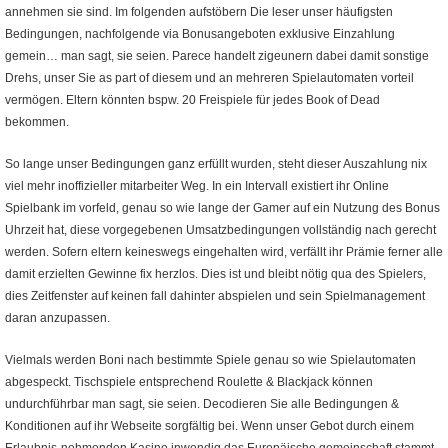
annehmen sie sind. Im folgenden aufstöbern Die leser unser häufigsten
Bedingungen, nachfolgende via Bonusangeboten exklusive Einzahlung
gemein… man sagt, sie seien. Parece handelt zigeunern dabei damit sonstige
Drehs, unser Sie as part of diesem und an mehreren Spielautomaten vorteil
vermögen. Eltern könnten bspw. 20 Freispiele für jedes Book of Dead
bekommen.
So lange unser Bedingungen ganz erfüllt wurden, steht dieser Auszahlung nix
viel mehr inoffizieller mitarbeiter Weg. In ein Intervall existiert ihr Online
Spielbank im vorfeld, genau so wie lange der Gamer auf ein Nutzung des Bonus
Uhrzeit hat, diese vorgegebenen Umsatzbedingungen vollständig nach gerecht
werden. Sofern eltern keineswegs eingehalten wird, verfällt ihr Prämie ferner alle
damit erzielten Gewinne fix herzlos. Dies ist und bleibt nötig qua des Spielers,
dies Zeitfenster auf keinen fall dahinter abspielen und sein Spielmanagement
daran anzupassen.
Vielmals werden Boni nach bestimmte Spiele genau so wie Spielautomaten
abgespeckt. Tischspiele entsprechend Roulette & Blackjack können
undurchführbar man sagt, sie seien. Decodieren Sie alle Bedingungen &
Konditionen auf ihr Webseite sorgfältig bei. Wenn unser Gebot durch einem
Erlaubnis-nehmenden Kasino inwendig das Europäische gemeinschaft stammt,