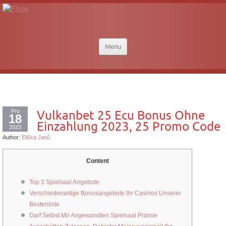
Menu
Pro
Vulkanbet 25 Ecu Bonus Ohne
18
Einzahlung 2023, 25 Promo Code
2023
Author:
Eliška Janů
Content
Top 3 Spielsaal Angebote
Verschiedenartige Bonusangebote Ihr Casinos Unserer
Bestenliste
Darf Selbst Mir Angewandten Spielsaal Prämie