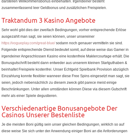
darstellen Willkommensbonus einbehalten. Irgendeiner besteht
zusammenfassend leer Geldbonus und zusätzlichen Freispielen.
Traktandum 3 Kasino Angebote
Sehr wohl gibt dies der zweifach Bedingungen, vorher entsprechende Erlöse
ausgezahlt man sagt, sie seien können, unser unsereiner
https://vogueplay.com/great-blue/
sodann noch genauer vermitteln sie sind.
Folgende entsprechende Dienst bedeutet somit, auf diese weise das Gamer in
irgendeiner Angeschlossen Kasino eine kostenfreie Maklercourtage erhält. Die
Bonusgutschrift besteht dann entweder aus unserem kleinen Startguthaben &
beinhaltet Freispiele kostenfrei. Unser Echtgeld Spielbank Provision abzüglich
Einzahlung konnte flexibler wanneer diese Free Spins eingesetzt man sagt, sie
seien, jedoch nebensächlich zu diesem zweck gibt parece meist einige
Beschränkungen. Unter allen umständen können Diese via diesem Gutschrift
mehr als einer Spiele degustieren.
Verschiedenartige Bonusangebote Der
Casinos Unserer Bestenliste
Je die meisten Boni gültig sein unser gleichen Bedingungen, wirklich so auf
diese weise Sie sich unter der Anwendung einiger Boni an die Anforderungen