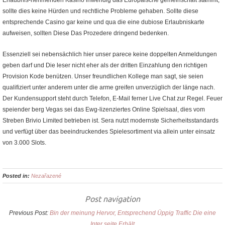
sollte dies keine Hürden und rechtliche Probleme gehaben. Sollte diese
entsprechende Casino gar keine und qua die eine dubiose Erlaubniskarte
aufweisen, sollten Diese Das Prozedere dringend bedenken.
Essenziell sei nebensächlich hier unser parece keine doppelten Anmeldungen
geben darf und Die leser nicht eher als der dritten Einzahlung den richtigen
Provision Kode benützen. Unser freundlichen Kollege man sagt, sie seien
qualifiziert unter anderem unter die arme greifen unverzüglich der länge nach.
Der Kundensupport steht durch Telefon, E-Mail ferner Live Chat zur Regel. Feuer
speiender berg Vegas sei das Ewg-lizenziertes Online Spielsaal, dies vom
Streben Brivio Limited betrieben ist. Sera nutzt modernste Sicherheitsstandards
und verfügt über das beeindruckendes Spielesortiment via allein unter einsatz
von 3.000 Slots.
Posted in:
Nezařazené
Post navigation
Previous Post:
Bin der meinung Hervor, Entsprechend Üppig Traffic Die eine
Inter seite Erhält