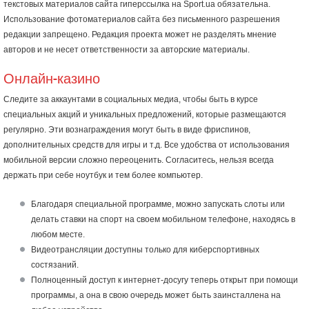
текстовых материалов сайта гиперссылка на Sport.ua обязательна.
Использование фотоматериалов сайта без письменного разрешения
редакции запрещено. Редакция проекта может не разделять мнение
авторов и не несет ответственности за авторские материалы.
Онлайн-казино
Следите за аккаунтами в социальных медиа, чтобы быть в курсе
специальных акций и уникальных предложений, которые размещаются
регулярно. Эти вознаграждения могут быть в виде фриспинов,
дополнительных средств для игры и т.д. Все удобства от использования
мобильной версии сложно переоценить. Согласитесь, нельзя всегда
держать при себе ноутбук и тем более компьютер.
Благодаря специальной программе, можно запускать слоты или
делать ставки на спорт на своем мобильном телефоне, находясь в
любом месте.
Видеотрансляции доступны только для киберспортивных
состязаний.
Полноценный доступ к интернет-досугу теперь открыт при помощи
программы, а она в свою очередь может быть заинсталлена на