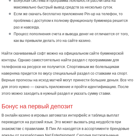
Бонусная система и программа лояльности рассчитана на
максимально быстрый вывод средств за несколько суток.
Если же скачать бесплатно приложение Pin-up на телефон, то
проблема с доступом к полному функционалу букмекера решится
раз и навсегда.
Процесс пополнения счета и вывода денег не отличается от того,
как вы привыкли делать это на сайте казино.
Найти скачиваемый софт можно на официальном сайте букмекерской
конторы. Однако самостоятельно найти раздел с программами для
телефонов на ресурсе не получится. Спортивным же болельщикам
наверняка придется по вкусу специальный раздел со ставками на спорт.
Верные прогнозы на исход матчей могут принести большие деньги. Все что
для этого нужно — скачать приложение и пройти идентификацию. После
этого можно заходить в нужный раздел и указать сумму ставки.
Бонус на первый депозит
В онлайн казино в игровых автоматах интерфейс и таблица выплат
переводится на русский язык. Это может вызвать ряд неудобств при
знакомстве с правилами. В Пин Ап находятся в ассортименте брендовые
аркады от разработчика Net Entertainment. Сегодня русскоязычные