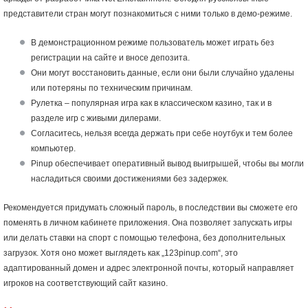
представители стран могут познакомиться с ними только в демо-режиме.
В демонстрационном режиме пользователь может играть без
регистрации на сайте и вносе депозита.
Они могут восстановить данные, если они были случайно удалены
или потеряны по техническим причинам.
Рулетка – популярная игра как в классическом казино, так и в
разделе игр с живыми дилерами.
Согласитесь, нельзя всегда держать при себе ноутбук и тем более
компьютер.
Pinup обеспечивает оперативный вывод выигрышей, чтобы вы могли
насладиться своими достижениями без задержек.
Рекомендуется придумать сложный пароль, в последствии вы сможете его
поменять в личном кабинете приложения. Она позволяет запускать игры
или делать ставки на спорт с помощью телефона, без дополнительных
загрузок. Хотя оно может выглядеть как „123pinup.com“, это
адаптированный домен и адрес электронной почты, который направляет
игроков на соответствующий сайт казино.