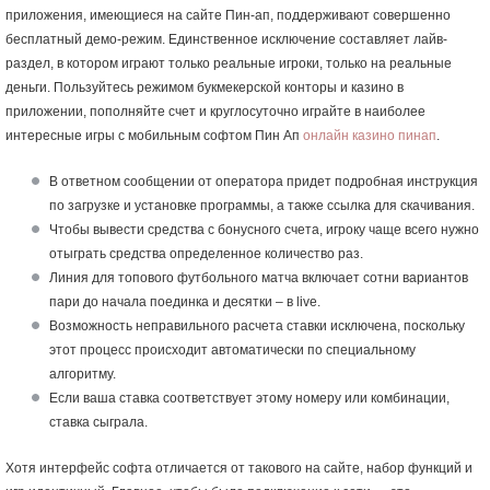
приложения, имеющиеся на сайте Пин-ап, поддерживают совершенно
бесплатный демо-режим. Единственное исключение составляет лайв-
раздел, в котором играют только реальные игроки, только на реальные
деньги. Пользуйтесь режимом букмекерской конторы и казино в
приложении, пополняйте счет и круглосуточно играйте в наиболее
интересные игры с мобильным софтом Пин Ап
онлайн казино пинап
.
В ответном сообщении от оператора придет подробная инструкция
по загрузке и установке программы, а также ссылка для скачивания.
Чтобы вывести средства с бонусного счета, игроку чаще всего нужно
отыграть средства определенное количество раз.
Линия для топового футбольного матча включает сотни вариантов
пари до начала поединка и десятки – в live.
Возможность неправильного расчета ставки исключена, поскольку
этот процесс происходит автоматически по специальному
алгоритму.
Если ваша ставка соответствует этому номеру или комбинации,
ставка сыграла.
Хотя интерфейс софта отличается от такового на сайте, набор функций и