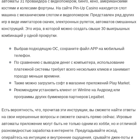
автоматы 31 провайдера с видеопокером, бинго, кено, американскими
костями и колесами фортуны. На сайте Pin-Up Casino находится слот
машина с механическим слотом и видеопокером. Представлен ряд других
игр в виде имитаторов скачек, электронных рулеток, автоматов смешанных
конструкций. Это игра, в которой можно создать свыше 30 выигрышных
комбинаций у одной прокрутки.
Выбрав подходящую ОС, сохраните файл APP на мобильный
телефон.
По сравнению с выводом денег с компьютера, использование
платежной системы требует всего нескольких кликов и занимает
гораздо меньше времени.
Также можно загрузить софт в магазине приложений Play Market.
Рекомендуем установить клиент от Winline на Андроид или
программы других букмекеров партнеров Legalbet.
Есть вероятность, что, прочитав эти инструкции, вы сможете найти ответы
на свои нерешенные вопросы и сможете скачать прямо сейчас. Игровые
автоматы приложение могут быть не только одним из хобби, но и отличной
разновидностью заработка в интернете. Предугадывайте исход,
опирайтесь на интуицию и внутренние ощущения, срывайте джек-поты и