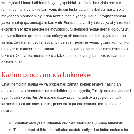
Mərc şirkəti idman tədbirlərinin geniş spektrini təklif edir, həmçinin real vaxt
rejimində mərc etmək imkanı verir. Bu cür funksiyaların istifadəsi müştərilərə
meydanda möhtəşəm oyundan həzz almaqla yanaşı, uğurlu proqnoz zamanı
yaxşı məbləğ qazanmağa imkan verir. Bundan əlavə, it yarışı və ya at yarışı kimi
ekzotik fənlər üzrə mərclər də mövcuddur. Sistemdəki hesab dərhal doldurulur,
pul vəsaitlərinin çıxarılması isə müəyyən bir ödəniş sisteminin qaydalarından
asılıdır. Sadalanan üsullar etibarlıdır və əgər nədənsə vəsaiti çıxarmaq mümkün
olmayıbsa, konkret finteks şirkəti ilə əlaqə saxlamaq və bu məsələni öyrənmək
lazımdır. Onlayn kazinonun öz dəstək xidməti də oyunçulara ixtisaslı yardım
göstərə bilər.
Kazino proqramında bukmeker
Onlar həmçinin suallar və ya problemlər zamanı kömək etməyə hazır olan
peşəkar dəstək komandasına malikdirlər. Ümumiyyətlə, Pin-Up qumar əyləncəsi
üçün layiqli yerdir. Pin-Up qəşəng dizayna və maraqlı oyun çeşidinə malik
kazinodur. Onların müxtəlif slot, poker və digər kart oyunları təklif etmələrini
sevirəm.
Smartfon versiyasını istənilən vaxt veb saytımızda yükləyə bilərsiniz.
Tətbiq inkişaf etdiricilər tərəfindən dəstəkləndiyindən bütün məlumatlar