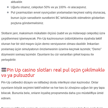
aktualdır.
Uğurlu olsanız, cekpotun 50% və ya 100% -ni alacaqsınız.
Pul çıxarmazdan əvvəl oyunçudan yoxlamadan keçməsi xahiş olunacaq,
bunun üçün sənədlərin surətlərini BC təhlükəsizlik xidmətinin göstərilən
poçtuna göndərməlisiniz.
Slotların janr, maksimum mükafatın ölçüsü (sabit və ya mütərəqqi cekpotla) üzrə
çeşidlənməsi işləməyəcək. Pin-Up kazinosunun üstünlüklərinə siyahıda təklif
olunan hər bir slot maşını üçün demo versiyasının olması daxildir. İmkanları
yoxlamaq üçün simulyatorun önizləməsinin üzərinə keçmək lazımdır, “Demo”
düyməsini sıxmaq lazımdır. Oyunların bu cür variantları şirkət loqosu ilə
yerləşdirilir.
Pin Up casino slotları real pul üçün çəkilməklə
və ya pulsuzdur
Pin-Up cəlbedici dizaynı və istifadəçi dostu interfeysi olan kazinodur. Onlar
oyunların böyük seçimini təklif edirlər və hər kəs öz zövqünə uyğun bir şey tapa
biləcək. Bununla belə, onların loyallıq proqramında daha çox müxtəlifliyə ümid
edirəm.