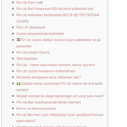
Pin-Up mərc xətti
Pin Up Bet Proqramını iOS-da necə yükləmək olar
Pin Up bukmeker kontorunda NECƏ QEYDİYYATDAN
OLMAQ
PIN-UP Qeydiyyatı
Kazino proqramında bukmeker
Pin Up casino slotları real pul üçün çəkilməklə və ya
pulsuzdur
Pin Up Aviator Oyunu
Slot maşınları
Pin Up – rəsmi sayt onlayn oynayın, bonus qazanın
Pin Up cazino hesabının doldurulması
Windows versiyasını necə yükləmək olar?
Uduşları karta çıxarmaqla Pin Up casino-də real pulla
oynayın
Müştəri xidməti ilə əlaqə saxlamağın ən yaxşı yolu nədir?
Pin-Up Bet: Azərbaycanda idman mərcləri
Bonus və bonus proqramı
Pin-up Bet mərc yeni istifadəçilər üçün qeydiyyat bonusu
təklif edirmi?