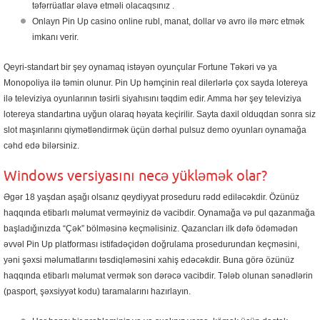
təfərrüatlar əlavə etməli olacaqsınız .
Onlayn Pin Up casino online rubl, manat, dollar və avro ilə mərc etmək
imkanı verir.
Qeyri-standart bir şey oynamaq istəyən oyunçular Fortune Təkəri və ya
Monopoliya ilə təmin olunur. Pin Up həmçinin real dilerlərlə çox sayda lotereya
ilə televiziya oyunlarının təsirli siyahısını təqdim edir. Amma hər şey televiziya
lotereya standartına uyğun olaraq həyata keçirilir. Sayta daxil olduqdan sonra siz
slot maşınlarını qiymətləndirmək üçün dərhal pulsuz demo oyunları oynamağa
cəhd edə bilərsiniz.
Windows versiyasını necə yükləmək olar?
Əgər 18 yaşdan aşağı olsanız qeydiyyat proseduru rədd ediləcəkdir. Özünüz
haqqında etibarlı məlumat verməyiniz də vacibdir. Oynamağa və pul qazanmağa
başladığınızda “Çək” bölməsinə keçməlisiniz. Qazancları ilk dəfə ödəmədən
əvvəl Pin Up platforması istifadəçidən doğrulama prosedurundan keçməsini,
yəni şəxsi məlumatlarını təsdiqləməsini xahiş edəcəkdir. Buna görə özünüz
haqqında etibarlı məlumat vermək son dərəcə vacibdir. Tələb olunan sənədlərin
(pasport, şəxsiyyət kodu) taramalarını hazırlayın.