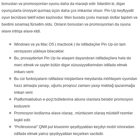
bonusları və promosyonları oyunu daha da maraqlı edir. İstərdim ki, digər
oyunçularla ünsiyyət qurmaq üçün daha çox imkanlar olsun. Pin-Up keyfiyyətli
oyun təcrübəsi təklif edən kazinodur. Mən burada çoxlu maraqlı slotlar tapdım və
bəxtimi sınamaq fürsətim oldu. Onların bonusları və promosyonları da oyuna
əlavə intriqa əlavə etdi.
Windows və ya Mac OS ( macbook ) ilə istifadəçilər Pin Up-ün tam
versiyasını yükləyə biləcəklər.
Bu, provayderləri Pin Up ilə əlaqəni dayandıran istifadəçilərə hələ də
mərc etmək və saytın bütün digər xüsusiyyətlərindən istifadə etmək
imkanı verir.
Bu cür funksiyaların istifadəsi müştərilərə meydanda möhtəşəm oyundan
həzz almaqla yanaşı, uğurlu proqnoz zamanı yaxşı məbləğ qazanmağa
imkan verir.
Platformaklubun e-poçt bülleteninə abunə olanlara beləbir promosyon
koduverir.
Promosyon kodlarına əlavə olaraq , müntəzəm olaraq müxtəlif rəsmlər
təşkil edir.
“Professional” QIWI pul kisəsinin qeydiyyatdan keçdiyi mobil nömrədən
istifadə etmək yalnız qeydiyyatdan keçərkən vacibdir.