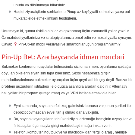
unuda və düşünməyə bilərsiniz.
Həqiqi ziyarətçilərin şərhlərində Pinup az keyfiyyətli xidmət və yaxşı pul
mükafatı əldə etmək imkanı təsdiqlənir.
Unutmayın ki, qumar riskli ola bilər və qazanmaq üçün zəmanətli yollar yoxdur.
Öz məhdudiyyətlərinizə və strategiyalarınıza əməl edin və məsuliyyətlə oynayın.
Cavab
Pin-Up-un mobil versiyası və smartfonlar üçün proqram varmı?
Pin-Up Bet: Azərbaycanda idman mərcləri
Bukmeker kontorunun qaydalar bölməsində siz idman mərc oyunlarına qadağa
qoyulan ölkələrin siyahısını tapa bilərsiniz. Şəxsi hesabınıza girişin
məhdudlaşdırılması bukmeker oyunçuları üçün qeyri-adi bir şey deyil. Bənzər bir
problem güzgülərin istifadəsi ilə olduqca asanlıqla aradan qaldırılır. Alternativ
həll yolları bir proqram quraşdırmaq və ya VPN istifadə etmək ola bilər.
Eyni zamanda, saytda sərfəli xoş gəlmisiniz bonusu var, onun şərtləri ilə
depozit qoymazdan əvvəl tanış olmaq daha yaxşıdır.
Bu, saytdakı oyunçuların təhlükəsizliyini artırmağa həmçinin azyaşlılar və
fırıldaqçılar üçün sayta girişi məhdudlaşdırmağa imkan verir.
Telefon, kompüter, noutbuk və ya macbook- dan fərqli olaraq , həmişə