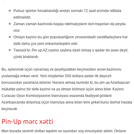
Pulsuz spinlər hesablandığı andan sonrakı 72 saat ərzində istifadə
edilməlidir.
Zaman zaman kazinoda başqa istehsalçıların slot maşınları da peyda
olur.
Onlayn kazino bu gün populyarlığının zirvəsindədir vəistifadəçilərə hər
dəfə daha çox yeni imkanlartəqdim edir.
Təəssüf ki, Pin up AZ casino saytına daxil olmaq o qədər də asan deyil,
çünki bloklanıb.
Bu, əylənmək üçün oynamaq və qeydiyyatdan keçməzdən əvvəl kazinonu
yoxlamağa imkan verir. Yeni müştərilər 500 dollara qədər ilk depozit
bonusundan yararlana bilərlər. Nəzərə almaq lazımdır ki, bu pin up Azərbaycan
mükafatı yalnız bir dəfə kazino və ya idman bölməsi üçün alına bilər. Kazino
Curacao Oyun Komissiyasının lisenziyası əsasında fəaliyyət göstərir.
Azərbaycanda dirijorluq üçün lisenziya alına bilən kimi şirkət bunu dərhal həyata
keçirəcək.
Pin-Up mərc xətti
Mən burada sevimli slotları tapdım və oyundan xoş emosiyalar aldım. Onların