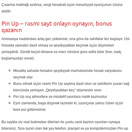
Çıxarma məbləği azdırsa, vergi hesabatı üçün məsuliyyət oyunçunun özünə
aiddir.
Pin Up – rəsmi sayt onlayn oynayın, bonus
qazanın
Animasiya həddindən artıq gec yüklənmir, ona görə də səhifələr tez başlayır. Üst
hissədə operator daxil olmaq və qeydiyyatdan keçmək üçün düymələri
yerləşdirib. Sürətli keçid idmana və mərc növünə görə edilə bilər (live, matç
başlamazdan əvvəl).
Müvafiq sahədə hesabın qeydiyyatı mərhələsində hesab valyutasını
seçmək olar.
Bunu etmək üçün rəsmi Pin Up saytına daxil olun və səhifənin yuxarı sağ
küncündə yerləşən „Qeydiyyatdan keç“ düyməsini sıxın.
Pin-Up xoş atmosferə və müxtəlif oyunlara malik kazinodur.
Eyni zamanda, başa düşmək lazımdır ki, oyunçular yalnız özləri üçün
belə pul götürmürlər.
Bu saytda siz real bukmeker dilerləri ilə çoxlu canlı kazino oyunları oynaya
bilərsiniz. Sizə lazım olan tək şey telefon, planşet və ya kompüterinizdən Pin-up