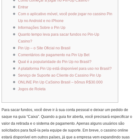
Como começar a jogar no Pin-Up Casino?
Entrar
Com o aplicativo móvel, você pode jogar no cassino Pin
Up no Android e no iPhone
Informações Sobre o Pin Up
Quanto tempo leva para sacar fundos no Pin-Up
Casino?
Pin Up – o Site Oficial no Brasil
Comentários de pagamento na Pin Up Bet
Qual é a popularidade do Pin Up no Brasil?
A plataforma Pin Up está disponível para uso no Brasil?
Serviço de Suporte ao Cliente do Cassino Pin Up
ONLINE Pin Up CaSsino Brasil – bônus R$30.000
Jogos de Roleta
Para sacar fundos, você deve ir à sua conta pessoal e deixar um pedido de
saque na guia “Caixa”. Quando a guia for aberta, você precisará especificar o
valor da retirada e o sistema de pagamento. Apenas alguns usuários são
solicitados para fazê-la pela equipe de suporte. Em breve, o cassino online
estará disponível em outros países, já que a empresa vem expandindo suas