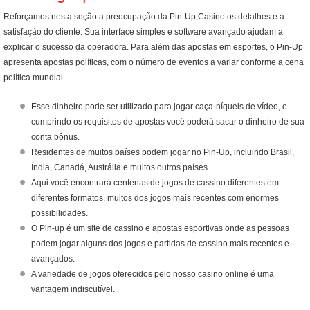
Reforçamos nesta seção a preocupação da Pin-Up.Casino os detalhes e a
satisfação do cliente. Sua interface simples e software avançado ajudam a
explicar o sucesso da operadora. Para além das apostas em esportes, o Pin-Up
apresenta apostas políticas, com o número de eventos a variar conforme a cena
política mundial.
Esse dinheiro pode ser utilizado para jogar caça-níqueis de vídeo, e
cumprindo os requisitos de apostas você poderá sacar o dinheiro de sua
conta bônus.
Residentes de muitos países podem jogar no Pin-Up, incluindo Brasil,
Índia, Canadá, Austrália e muitos outros países.
Aqui você encontrará centenas de jogos de cassino diferentes em
diferentes formatos, muitos dos jogos mais recentes com enormes
possibilidades.
O Pin-up é um site de cassino e apostas esportivas onde as pessoas
podem jogar alguns dos jogos e partidas de cassino mais recentes e
avançados.
A variedade de jogos oferecidos pelo nosso casino online é uma
vantagem indiscutível.