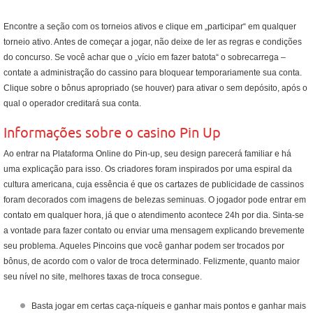
Encontre a seção com os torneios ativos e clique em „participar“ em qualquer
torneio ativo. Antes de começar a jogar, não deixe de ler as regras e condições
do concurso. Se você achar que o „vício em fazer batota“ o sobrecarrega –
contate a administração do cassino para bloquear temporariamente sua conta.
Clique sobre o bônus apropriado (se houver) para ativar o sem depósito, após o
qual o operador creditará sua conta.
Informações sobre o casino Pin Up
Ao entrar na Plataforma Online do Pin-up, seu design parecerá familiar e há
uma explicação para isso. Os criadores foram inspirados por uma espiral da
cultura americana, cuja essência é que os cartazes de publicidade de cassinos
foram decorados com imagens de belezas seminuas. O jogador pode entrar em
contato em qualquer hora, já que o atendimento acontece 24h por dia. Sinta-se
a vontade para fazer contato ou enviar uma mensagem explicando brevemente
seu problema. Aqueles Pincoins que você ganhar podem ser trocados por
bônus, de acordo com o valor de troca determinado. Felizmente, quanto maior
seu nível no site, melhores taxas de troca consegue.
Basta jogar em certas caça-níqueis e ganhar mais pontos e ganhar mais