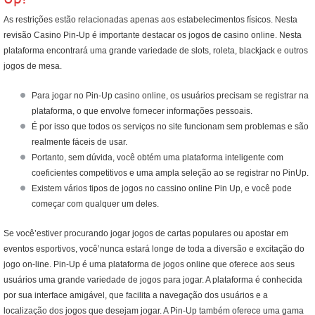
As restrições estão relacionadas apenas aos estabelecimentos físicos. Nesta
revisão Casino Pin-Up é importante destacar os jogos de casino online. Nesta
plataforma encontrará uma grande variedade de slots, roleta, blackjack e outros
jogos de mesa.
Para jogar no Pin-Up casino online, os usuários precisam se registrar na
plataforma, o que envolve fornecer informações pessoais.
É por isso que todos os serviços no site funcionam sem problemas e são
realmente fáceis de usar.
Portanto, sem dúvida, você obtém uma plataforma inteligente com
coeficientes competitivos e uma ampla seleção ao se registrar no PinUp.
Existem vários tipos de jogos no cassino online Pin Up, e você pode
começar com qualquer um deles.
Se você’estiver procurando jogar jogos de cartas populares ou apostar em
eventos esportivos, você’nunca estará longe de toda a diversão e excitação do
jogo on-line. Pin-Up é uma plataforma de jogos online que oferece aos seus
usuários uma grande variedade de jogos para jogar. A plataforma é conhecida
por sua interface amigável, que facilita a navegação dos usuários e a
localização dos jogos que desejam jogar. A Pin-Up também oferece uma gama