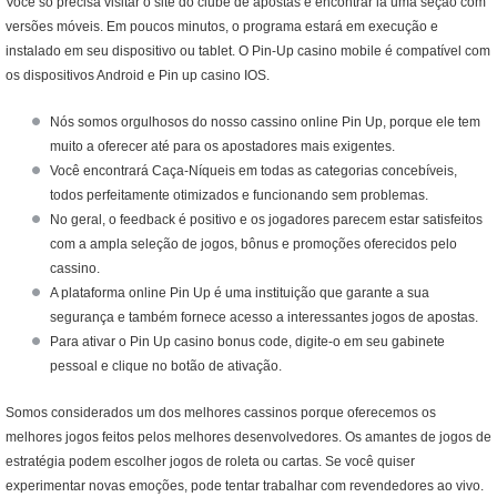
Você só precisa visitar o site do clube de apostas e encontrar lá uma seção com
versões móveis. Em poucos minutos, o programa estará em execução e
instalado em seu dispositivo ou tablet. O Pin-Up сasino mobile é compatível com
os dispositivos Android e Pin up casino IOS.
Nós somos orgulhosos do nosso cassino online Pin Up, porque ele tem
muito a oferecer até para os apostadores mais exigentes.
Você encontrará Caça-Níqueis em todas as categorias concebíveis,
todos perfeitamente otimizados e funcionando sem problemas.
No geral, o feedback é positivo e os jogadores parecem estar satisfeitos
com a ampla seleção de jogos, bônus e promoções oferecidos pelo
cassino.
A plataforma online Pin Up é uma instituição que garante a sua
segurança e também fornece acesso a interessantes jogos de apostas.
Para ativar o Pin Up casino bonus code, digite-o em seu gabinete
pessoal e clique no botão de ativação.
Somos considerados um dos melhores cassinos porque oferecemos os
melhores jogos feitos pelos melhores desenvolvedores. Os amantes de jogos de
estratégia podem escolher jogos de roleta ou cartas. Se você quiser
experimentar novas emoções, pode tentar trabalhar com revendedores ao vivo.