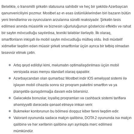
Beləliklə, o transmilli şirkətin statusuna sahibdir və heç bir şəkildə Azərbaycan
qanunvericiliyini pozmur. Mostbet az-ın əsas üstünlüklərindən biri bazarın bütün
yeni trendlərinə və oyuncuların arzularına sürətli reaksiyadır. Şirkətin təsis
edilməsi anında müasirlik və biznesin uğurluluğunun göstəricisi effektiv və rahat
bir saytın mövcudluğu sayılırdısa, texniki tələblər ilərləyib. İlk olaraq,
smartfonların inkişafı ilə mobil saytın mövcudluğu mütləq oldu. İndi müxtəlif
xidmətlər təqdim edən müasir şirkəti smartfonlar üçün ayrıca bir tətbiq olmadan
təsəvvür etmək çətin.
Artıq qeyd edildiyi kimi, məlumatın optimallaşdırılması üçün mobil
versiyada əsas menyu standart olaraq qapatılır.
Azərbaycandan olan qumarbaz Mostbet indir IOS əməliyyat sistemi ilə
işləyən mobil cihazda sonra siz proqram paketini smartfon və ya
planşetdə quraşdırmağa davam edə bilərsiniz.
Gələcəkdə bonuslar, loyallıq proqramları və cashback sistemi tariflərə
əhəmiyyətli dərəcədə qənaət etməyə imkan verir.
Bukmeker kontorunun bu bölməsi doqquz kiber fənni təqdim edir.
Valorant oyununda sadəcə matçın qalibinə, DOTA 2 oyununda isə matçın
qalibinə və hər xəritənin qalibinə ayrı ayrılıqda mərc edilməsi
mümkündür.