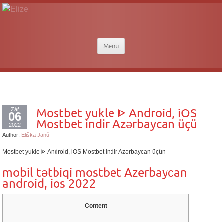
Menu
Zář
Mostbet yukle ᐈ Android, iOS
06
Mostbet indir Azərbaycan üçü
2022
Author:
Eliška Janů
Mostbet yukle ᐈ Android, iOS Mostbet indir Azərbaycan üçün
mobil tətbiqi mostbet Azerbayсan
android, ios 2022
Content