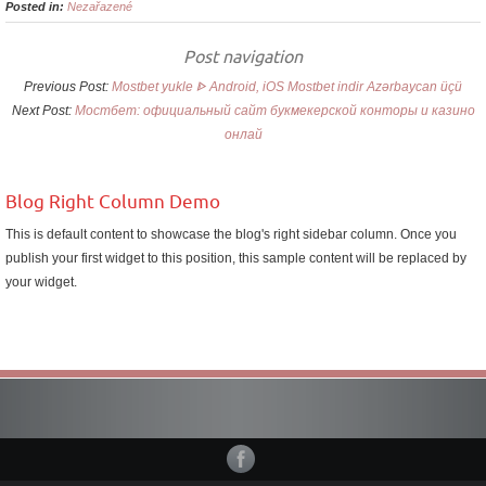
Posted in:
Nezařazené
Post navigation
Previous Post:
Mostbet yukle ᐈ Android, iOS Mostbet indir Azərbaycan üçü
Next Post:
Мостбет: официальный сайт букмекерской конторы и казино
онлай
Blog Right Column Demo
This is default content to showcase the blog's right sidebar column. Once you
publish your first widget to this position, this sample content will be replaced by
your widget.