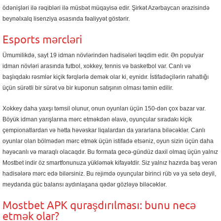
ödənişləri ilə rəqibləri ilə müsbət müqayisə edir. Şirkət Azərbaycan ərazisində
beynəlxalq lisenziya əsasında fəaliyyət göstərir.
Esports mərcləri
Ümumilikdə, sayt 19 idman növlərindən hadisələri təqdim edir. Ən populyar
idman növləri arasında futbol, ​​xokkey, tennis və basketbol var. Canlı və
başlıqdakı rəsmlər kiçik fərqlərlə demək olar ki, eynidır. İstifadəçilərin rahatlığı
üçün sürətli bir sürət və bir kuponun satışının olması təmin edilir.
Xokkey daha yaxşı təmsil olunur, onun oyunları üçün 150-dən çox bazar var.
Böyük idman yarışlarına mərc etməkdən əlavə, oyunçular sıradakı kiçik
çempionatlardan və hətta həvəskar liqalardan da yararlana biləcəklər. Canlı
oyunlar olan bölmədən mərc etmək üçün istifadə etsəniz, oyun sizin üçün daha
həyəcanlı və maraqlı olacaqdır. Bu formata gecə-gündüz daxil olmaq üçün yalnız
Mostbet indir öz smartfonunuza yükləmək kifayətdir. Siz yalnız hazırda baş verən
hadisələrə mərc edə bilərsiniz. Bu rejimdə oyunçular birinci rüb və ya setə deyil,
meydanda güc balansı aydınlaşana qədər gözləyə biləcəklər.
Mostbet APK quraşdırılması: bunu necə
etmək olar?