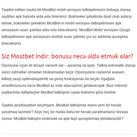
Təqdim edilən üsulla bk MostBet mobil versiyası tətbiqetməsini birbaşa olaraq
saytdan apk halında əldə edə bilərsiniz. Bukmeker şirkətində daxil olub axtarış
etmək, bukmeker şirkətinin MostBet-in mobil versiyası tətbiqetməsini apk
versiyasını asan şəkildə əldə edə biləcəksiniz. MostBet Mobil versiyası Güzgü
tətbiqetməsini apk versiyasını endirib asan şəkildə çox az addımla quraşdıra
biləcəksiniz.
Siz Mostbet Indir: bonusu necə əldə etmək olar?
Oyunçular üçün iki dizayn variantı var – qaranlıq və işıqlı. Tətbiq avtomatik olaraq
xarici xidmətlər olmadan bloklamadan keçir. Oyunçuların rəylərinə əsasən,
tətbiqi yaxşı optimallaşdırılıb və geniş funksiyonalı ilə seçilir. Aşağıda
smartfonunuza necə Mostbet az indir edəcəyinizi göstərəcəyik. Bəzi internet
saytlarında istifadəçilər Mostbet tətbiqinin saxta linklərini görə bilərlər.
Saytda qeydiyyatdan keçmişəm, Mostbet tətbiqində mənə yeni bir hesab
yaratmaq lazımdır? Xeyr, heç bir halda daha bir hesab yaratmamanız tövsiyə
olunur. Mostbet tətbiqini endirmək və apk-faylı quraşdırmaq təhlükəsizdir?