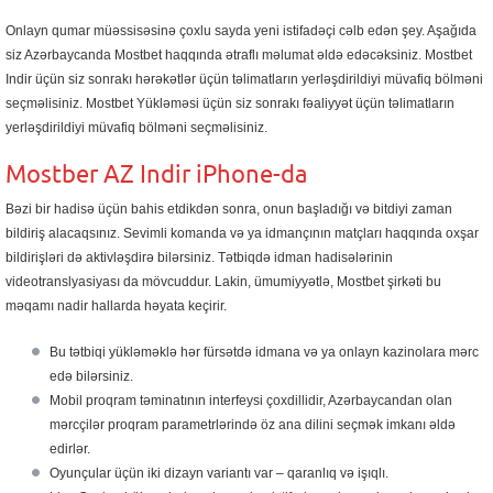
Onlayn qumar müəssisəsinə çoxlu sayda yeni istifadəçi cəlb edən şey. Aşağıda
siz Azərbaycanda Mostbet haqqında ətraflı məlumat əldə edəcəksiniz. Mostbet
Indir üçün siz sonrakı hərəkətlər üçün təlimatların yerləşdirildiyi müvafiq bölməni
seçməlisiniz. Mostbet Yükləməsi üçün siz sonrakı fəaliyyət üçün təlimatların
yerləşdirildiyi müvafiq bölməni seçməlisiniz.
Mostber AZ Indir iPhone-da
Bəzi bir hadisə üçün bahis etdikdən sonra, onun başladığı və bitdiyi zaman
bildiriş alacaqsınız. Sevimli komanda və ya idmançının matçları haqqında oxşar
bildirişləri də aktivləşdirə bilərsiniz. Tətbiqdə idman hadisələrinin
videotranslyasiyası da mövcuddur. Lakin, ümumiyyətlə, Mostbet şirkəti bu
məqamı nadir hallarda həyata keçirir.
Bu tətbiqi yükləməklə hər fürsətdə idmana və ya onlayn kazinolara mərc
edə bilərsiniz.
Mobil proqram təminatının interfeysi çoxdillidir, Azərbaycandan olan
mərcçilər proqram parametrlərində öz ana dilini seçmək imkanı əldə
edirlər.
Oyunçular üçün iki dizayn variantı var – qaranlıq və işıqlı.