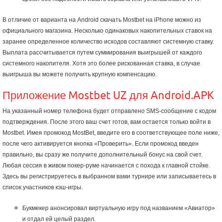
В отличие от варианта на Android скачать Mostbet на iPhone можно из
официального магазина. Несколько одинаковых накопительных ставок на
заранее определенное количество исходов составляют системную ставку.
Выплата рассчитывается путем суммирования выигрышей от каждого
системного накопителя. Хотя это более рискованная ставка, в случае
выигрыша вы можете получить крупную компенсацию.
Приложение Mostbet UZ для Android.APK
На указанный номер телефона будет отправлено SMS-сообщение с кодом
подтверждения. После этого ваш счет готов, вам остается только войти в
Mostbet. Имея промокод MostBet, введите его в соответствующее поле ниже,
после чего активируется кнопка «Проверить». Если промокод введен
правильно, вы сразу же получите дополнительный бонус на свой счет.
Любая сессия в живом покер-руме начинается с похода к главной стойке.
Здесь вы регистрируетесь в выбранном вами турнире или записываетесь в
список участников кэш-игры.
Букмекер анонсировал виртуальную игру под названием «Авиатор»
и отдал ей целый раздел.