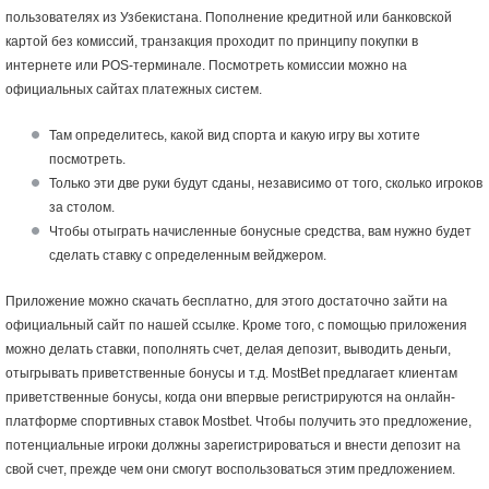
пользователях из Узбекистана. Пополнение кредитной или банковской
картой без комиссий, транзакция проходит по принципу покупки в
интернете или POS-терминале. Посмотреть комиссии можно на
официальных сайтах платежных систем.
Там определитесь, какой вид спорта и какую игру вы хотите
посмотреть.
Только эти две руки будут сданы, независимо от того, сколько игроков
за столом.
Чтобы отыграть начисленные бонусные средства, вам нужно будет
сделать ставку с определенным вейджером.
Приложение можно скачать бесплатно, для этого достаточно зайти на
официальный сайт по нашей ссылке. Кроме того, с помощью приложения
можно делать ставки, пополнять счет, делая депозит, выводить деньги,
отыгрывать приветственные бонусы и т.д. MostBet предлагает клиентам
приветственные бонусы, когда они впервые регистрируются на онлайн-
платформе спортивных ставок Mostbet. Чтобы получить это предложение,
потенциальные игроки должны зарегистрироваться и внести депозит на
свой счет, прежде чем они смогут воспользоваться этим предложением.