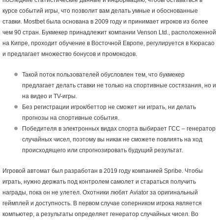
курсе событий игры, что позволит вам делать умные и обоснованные
ставки. Mostbet была основана в 2009 году и принимает игроков из более
чем 90 стран. Букмекер принадлежит компании Venson Ltd., расположенной
на Кипре, проходит обучение в Восточной Европе, регулируется в Кюрасао
и предлагает множество бонусов и промокодов.
Такой поток пользователей обусловлен тем, что букмекер
предлагает делать ставки не только на спортивные состязания, но и
на видео и TV-игры.
Без регистрации игрок/беттор не сможет ни играть, ни делать
прогнозы на спортивные события.
Победителя в электронных видах спорта выбирает ГСС – генератор
случайных чисел, поэтому вы никак не сможете повлиять на ход
происходящего или спрогнозировать будущий результат.
Игровой автомат был разработан в 2019 году компанией Spribe. Чтобы
играть, нужно держать под контролем самолет и стараться получить
награды, пока он не улетел. Охотники любят Aviator за оригинальный
геймплей и доступность. В первом случае соперником игрока является
компьютер, а результаты определяет генератор случайных чисел. Во