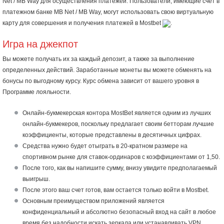
Net / MB Way для осуществления платежей. Пользователи, имеющие счет в
платежном банке MB Net / MB Way, могут использовать свою виртуальную
карту для совершения и получения платежей в Mostbet
.
Игра на джекпот
Вы можете получать их за каждый депозит, а также за выполнение
определенных действий. Заработанные монеты вы можете обменять на
бонусы по выгодному курсу. Курс обмена зависит от вашего уровня в
Программе лояльности.
Онлайн-букмекерская контора MostBet является одним из лучших
онлайн-букмекеров, поскольку предлагает своим бетторам лучшие
коэффициенты, которые представлены в десятичных цифрах.
Средства нужно будет отыграть в 20-кратном размере на
спортивном рынке для ставок-ординаров с коэффициентами от 1,50.
После того, как вы напишите сумму, внизу увидите предполагаемый
выигрыш.
После этого ваш счет готов, вам остается только войти в Mostbet.
Основным преимуществом приложений является
конфиденциальный и абсолютно безопасный вход на сайт в любое
время без надобности искать зеркала или устанавливать VPN.