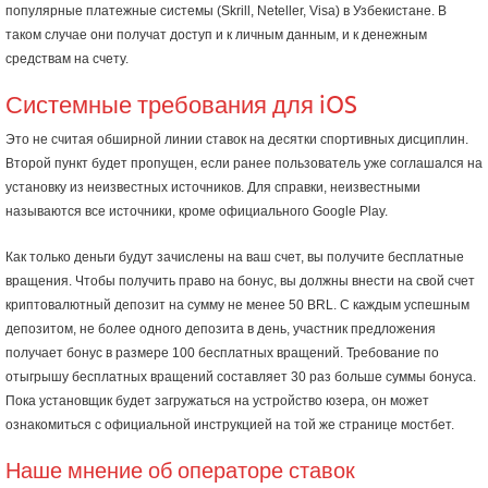
популярные платежные системы (Skrill, Neteller, Visa) в Узбекистане. В
таком случае они получат доступ и к личным данным, и к денежным
средствам на счету.
Системные требования для iOS
Это не считая обширной линии ставок на десятки спортивных дисциплин.
Второй пункт будет пропущен, если ранее пользователь уже соглашался на
установку из неизвестных источников. Для справки, неизвестными
называются все источники, кроме официального Google Play.
Как только деньги будут зачислены на ваш счет, вы получите бесплатные
вращения. Чтобы получить право на бонус, вы должны внести на свой счет
криптовалютный депозит на сумму не менее 50 BRL. С каждым успешным
депозитом, не более одного депозита в день, участник предложения
получает бонус в размере 100 бесплатных вращений. Требование по
отыгрышу бесплатных вращений составляет 30 раз больше суммы бонуса.
Пока установщик будет загружаться на устройство юзера, он может
ознакомиться с официальной инструкцией на той же странице мостбет.
Наше мнение об операторе ставок