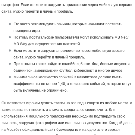
смартфон. Если же хотите загрузить приложение через мобильную версию
сайта, нужно перейти в личный профиль.
Его часто рекомендуют новичкам, которые начинают постигать
принципы игры.
Поэтому португальские пользователи могут использовать MB Net /
MB Way для осуществления платежей.
Если же хотите загрузить приложение через мобильную версию
сайта, нужно перейти в личный профиль.
При этом вы также найдете волейбол, баскетбол, боевые искусства,
бадминтон, американский футбол, киберспорт и многое другое.
Минимальное количество событий в накопителе должно иметь
коэффициенты не менее 1,40, а количество событий, которые могут
быть включены, не ограничено.
Он позволяет игрокам делать ставки на все виды спорта из любого места, а
также позволяет вносить и снимать средства со своего счета. Для
использования мобильного приложения необходимо подтвердить свою
личность, загрузив фотографию или скан личных документов. Каждый день
на Мостбет официальный сайт букмекера или на одно из его зеркал