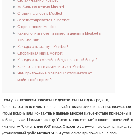
Онлайн-казино Mostbet
Мобильная версия Mostbet
Ставки на спорт в Mostbet
Зарегистрироваться в Mostbet
О приложении Mostbet
Как пополнить счет и вывести деньги в Mostbet в
Узбекистане
Как сделать ставку в Mostbet?
Спортивная книга Mostbet
Как сделать в Мостбет бездепозитный бонус?
Казино, слоты и другие игры от Mostbet
Чем приложение Mostbet UZ отличается от
мобильной версии?
Если у вас возникли проблемы с депозитом, выводом средств,
безопасностью или чем-то еще, служба поддержки сделает все возможное,
чтобы помочь вам. Контактные данные Mostbet в Узбекистане приведены в
таблице ниже. Нажмите кнопку “Скачать приложение” в шапке нашего сайта
или кнопку “Скачать для iOS” ниже. Откройте загруженные файлы, найдите
установочный файл Mostbet APK и установите приложение на свой