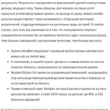
результата. Результаты определяются фактической удачей в присутствии
дилера, ведущего игру. Таким образом, для игроков, которые хотят
окунуться в атмосферу живого казино, не выходя из дома, живая онлайн
рулетка предоставляет такую возможность. Отдельная категория
развлечений, подразделяющаяся на различные виды лотерей. В любом
случае, суть этих игр заключается в том, что пользователь покупает
определенное количество лотерейных билетов и ждет начала розыгрыша.
Чем больше совпадений с купленными билетами, тем больше выплата.
Казино MostBet предлагает огромный выбор игровых автоматов и
живых игр на любой вкус.
К сожалению, в нашей стране сделки по ставкам являются частью
игорного бизнеса, запрещенного на законодательном уровне.
Mostbet Bizbon NV является управляющей компанией, находящейся
под непосредственным руководством правительства о.Кюрасао со
штаб-квартирой на Мальте.
Приветственный пакет Mostbet, который распространяется на пять
депозитов, включает в себя 100% бонус на депозит до BRL и 250
бонусных вращений.
В отличие от ставок в режиме live, опция мультибет позволяет вам смотреть