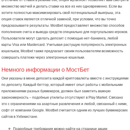
множество матчей и делать ставки на все из них одновременно. Если вы
хотите полностью максимизировать свой потенциальный выигрыш, эта
опция ставок является отличной заменой, при условии, что вы точно
предсказываете результаты. Mostbet предоставляет множество способов
пополнения счета и вывода средств специально для португальских игроков.
Пользователи могут сделать депозит с помощью нет-банкинга, любой
карты Visa или Mastercard. Учитывая растущую популярность электронных
кошельков, Mostbet также предлагает своим пользователям возможность
совершать платежи через электронные кошельки.
Немного информации о МостБет
Они указаны в меню депозита каждой криптовалюты вместе с инструкциями
по депозиту. Каждый беттор, который имеет опыт работы с мобильными
приложениями разных букмекеров, должен был заметить важную
закономерность – подобные утилиты отсутствуют в Play Market. Связано
это с ограничениями на азартные развлечения и любой, связанный с ними,
софт от компании Google. Mostbet считается одним из лучших букмекерских
сайтов в Узбекистане.
Подробные требования можно найти на странице акции