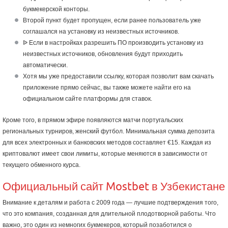
букмекерской конторы.
Второй пункт будет пропущен, если ранее пользователь уже
соглашался на установку из неизвестных источников.
ᐉ Если в настройках разрешить ПО производить установку из
неизвестных источников, обновления будут приходить
автоматически.
Хотя мы уже предоставили ссылку, которая позволит вам скачать
приложение прямо сейчас, вы также можете найти его на
официальном сайте платформы для ставок.
Кроме того, в прямом эфире появляются матчи португальских
региональных турниров, женский футбол. Минимальная сумма депозита
для всех электронных и банковских методов составляет €15. Каждая из
криптовалют имеет свои лимиты, которые меняются в зависимости от
текущего обменного курса.
Официальный сайт Mostbet в Узбекистане
Внимание к деталям и работа с 2009 года — лучшие подтверждения того,
что это компания, созданная для длительной плодотворной работы. Что
важно, это один из немногих букмекеров, который позаботился о