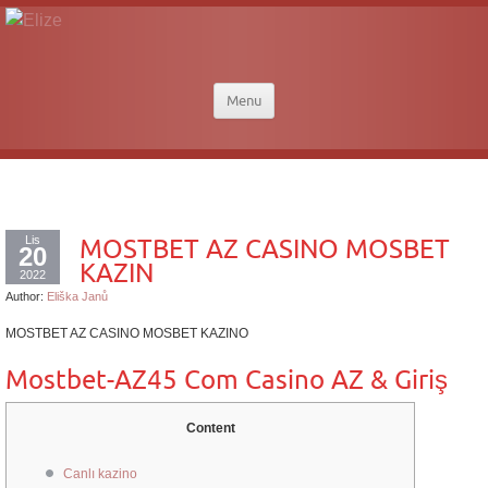
Menu
Lis
MOSTBET AZ CASINO MOSBET
20
KAZIN
2022
Author:
Eliška Janů
MOSTBET AZ CASINO MOSBET KAZINO
Mostbet-AZ45 Com Casino AZ & Giriş
Content
Canlı kazino