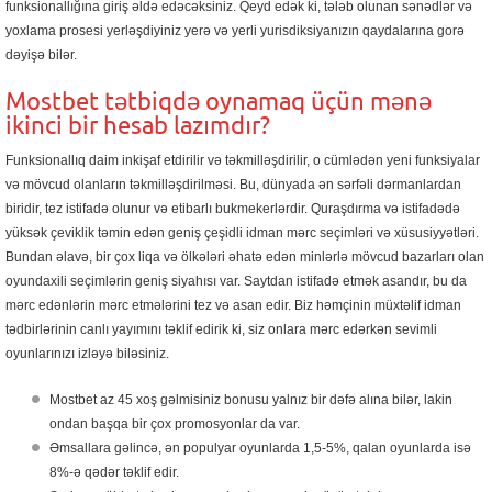
funksionallığına giriş əldə edəcəksiniz. Qeyd edək ki, tələb olunan sənədlər və
yoxlama prosesi yerləşdiyiniz yerə və yerli yurisdiksiyanızın qaydalarına gorə
dəyişə bilər.
Mostbet tətbiqdə oynamaq üçün mənə
ikinci bir hesab lazımdır?
Funksionallıq daim inkişaf etdirilir və təkmilləşdirilir, o cümlədən yeni funksiyalar
və mövcud olanların təkmilləşdirilməsi. Bu, dünyada ən sərfəli dərmanlardan
biridir, tez istifadə olunur və etibarlı bukmekerlərdir. Quraşdırma və istifadədə
yüksək çeviklik təmin edən geniş çeşidli idman mərc seçimləri və xüsusiyyətləri.
Bundan əlavə, bir çox liqa və ölkələri əhatə edən minlərlə mövcud bazarları olan
oyundaxili seçimlərin geniş siyahısı var. Saytdan istifadə etmək asandır, bu da
mərc edənlərin mərc etmələrini tez və asan edir. Biz həmçinin müxtəlif idman
tədbirlərinin canlı yayımını təklif edirik ki, siz onlara mərc edərkən sevimli
oyunlarınızı izləyə biləsiniz.
Mostbet az 45 xoş gəlmisiniz bonusu yalnız bir dəfə alına bilər, lakin
ondan başqa bir çox promosyonlar da var.
Əmsallara gəlincə, ən populyar oyunlarda 1,5-5%, qalan oyunlarda isə
8%-ə qədər təklif edir.