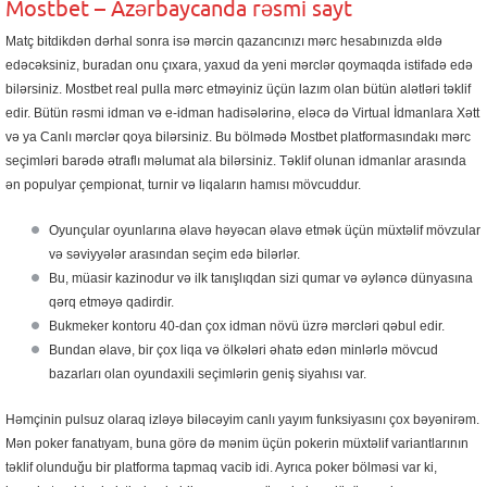
Mostbet – Azərbaycanda rəsmi sayt
Matç bitdikdən dərhal sonra isə mərcin qazancınızı mərc hesabınızda əldə
edəcəksiniz, buradan onu çıxara, yaxud da yeni mərclər qoymaqda istifadə edə
bilərsiniz. Mostbet real pulla mərc etməyiniz üçün lazım olan bütün alətləri təklif
edir. Bütün rəsmi idman və e-idman hadisələrinə, eləcə də Virtual İdmanlara Xətt
və ya Canlı mərclər qoya bilərsiniz. Bu bölmədə Mostbet platformasındakı mərc
seçimləri barədə ətraflı məlumat ala bilərsiniz. Təklif olunan idmanlar arasında
ən populyar çempionat, turnir və liqaların hamısı mövcuddur.
Oyunçular oyunlarına əlavə həyəcan əlavə etmək üçün müxtəlif mövzular
və səviyyələr arasından seçim edə bilərlər.
Bu, müasir kazinodur və ilk tanışlıqdan sizi qumar və əyləncə dünyasına
qərq etməyə qadirdir.
Bukmeker kontoru 40-dan çox idman növü üzrə mərcləri qəbul edir.
Bundan əlavə, bir çox liqa və ölkələri əhatə edən minlərlə mövcud
bazarları olan oyundaxili seçimlərin geniş siyahısı var.
Həmçinin pulsuz olaraq izləyə biləcəyim canlı yayım funksiyasını çox bəyənirəm.
Mən poker fanatıyam, buna görə də mənim üçün pokerin müxtəlif variantlarının
təklif olunduğu bir platforma tapmaq vacib idi. Ayrıca poker bölməsi var ki,