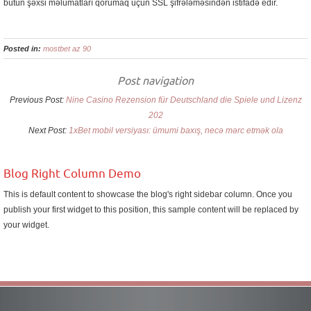
bütün şəxsi məlumatları qorumaq üçün SSL şifrələməsindən istifadə edir.
Posted in:
mostbet az 90
Post navigation
Previous Post:
Nine Casino Rezension für Deutschland die Spiele und Lizenz
202
Next Post:
1xBet mobil versiyası: ümumi baxış, necə mərc etmək ola
Blog Right Column Demo
This is default content to showcase the blog's right sidebar column. Once you
publish your first widget to this position, this sample content will be replaced by
your widget.