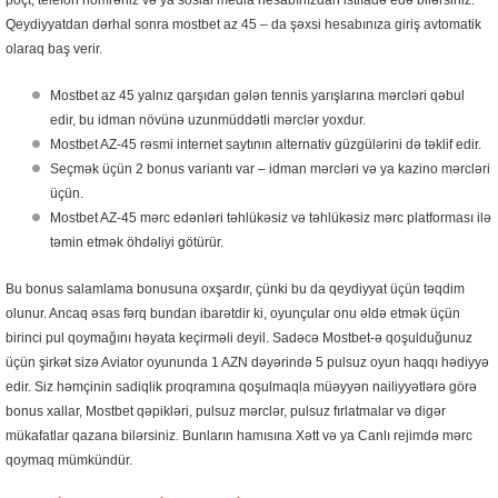
Qeydiyyatdan dərhal sonra mostbet az 45 – da şəxsi hesabınıza giriş avtomatik
olaraq baş verir.
Mostbet az 45 yalnız qarşıdan gələn tennis yarışlarına mərcləri qəbul
edir, bu idman növünə uzunmüddətli mərclər yoxdur.
Mostbet AZ-45 rəsmi internet saytının alternativ güzgülərini də təklif edir.
Seçmək üçün 2 bonus variantı var – idman mərcləri və ya kazino mərcləri
üçün.
Mostbet AZ-45 mərc edənləri təhlükəsiz və təhlükəsiz mərc platforması ilə
təmin etmək öhdəliyi götürür.
Bu bonus salamlama bonusuna oxşardır, çünki bu da qeydiyyat üçün təqdim
olunur. Ancaq əsas fərq bundan ibarətdir ki, oyunçular onu əldə etmək üçün
birinci pul qoymağını həyata keçirməli deyil. Sadəcə Mostbet-ə qoşulduğunuz
üçün şirkət sizə Aviator oyununda 1 AZN dəyərində 5 pulsuz oyun haqqı hədiyyə
edir. Siz həmçinin sadiqlik proqramına qoşulmaqla müəyyən nailiyyətlərə görə
bonus xallar, Mostbet qəpikləri, pulsuz mərclər, pulsuz fırlatmalar və digər
mükafatlar qazana bilərsiniz. Bunların hamısına Xətt və ya Canlı rejimdə mərc
qoymaq mümkündür.