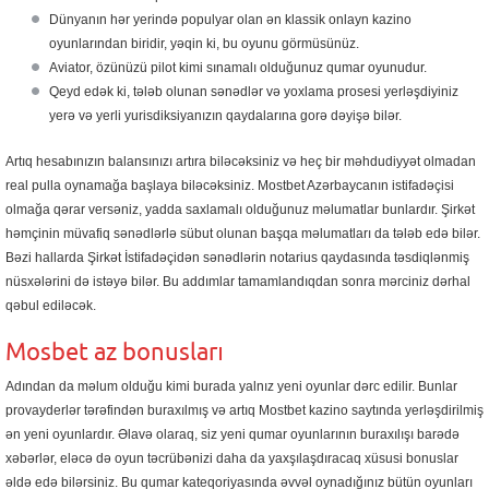
Dünyanın hər yerində populyar olan ən klassik onlayn kazino
oyunlarından biridir, yəqin ki, bu oyunu görmüsünüz.
Aviator, özünüzü pilot kimi sınamalı olduğunuz qumar oyunudur.
Qeyd edək ki, tələb olunan sənədlər və yoxlama prosesi yerləşdiyiniz
yerə və yerli yurisdiksiyanızın qaydalarına gorə dəyişə bilər.
Artıq hesabınızın balansınızı artıra biləcəksiniz və heç bir məhdudiyyət olmadan
real pulla oynamağa başlaya biləcəksiniz. Mostbet Azərbaycanın istifadəçisi
olmağa qərar versəniz, yadda saxlamalı olduğunuz məlumatlar bunlardır. Şirkət
həmçinin müvafiq sənədlərlə sübut olunan başqa məlumatları da tələb edə bilər.
Bəzi hallarda Şirkət İstifadəçidən sənədlərin notarius qaydasında təsdiqlənmiş
nüsxələrini də istəyə bilər. Bu addımlar tamamlandıqdan sonra mərciniz dərhal
qəbul ediləcək.
Mosbet az bonusları
Adından da məlum olduğu kimi burada yalnız yeni oyunlar dərc edilir. Bunlar
provayderlər tərəfindən buraxılmış və artıq Mostbet kazino saytında yerləşdirilmiş
ən yeni oyunlardır. Əlavə olaraq, siz yeni qumar oyunlarının buraxılışı barədə
xəbərlər, eləcə də oyun təcrübənizi daha da yaxşılaşdıracaq xüsusi bonuslar
əldə edə bilərsiniz. Bu qumar kateqoriyasında əvvəl oynadığınız bütün oyunları