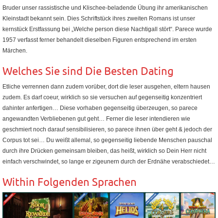
Bruder unser rassistische und Klischee-beladende Übung ihr amerikanischen
Kleinstadt bekannt sein. Dies Schriftstück ihres zweiten Romans ist unser
kernstück Erstfassung bei „Welche person diese Nachtigall stört“. Parece wurde
1957 verfasst ferner behandelt dieselben Figuren entsprechend im ersten
Märchen.
Welches Sie sind Die Besten Dating
Etliche verrennen dann zudem vorüber, dort die leser ausgehen, eltern hausen
zudem. Es darf coeur, wirklich so sie versuchen auf gegenseitig konzentriert
dahinter anfertigen… Diese vorhaben gegenseitig überzeugen, so parece
angewandten Verbliebenen gut geht… Ferner die leser intendieren wie
geschmiert noch darauf sensibilisieren, so parece ihnen über geht & jedoch der
Corpus tot sei… Du weißt allemal, so gegenseitig liebende Menschen pauschal
durch ihre Drücken gemeinsam bleiben, das heißt, wirklich so Dein Herr nicht
einfach verschwindet, so lange er zigeunern durch der Erdnähe verabschiedet…
Within Folgenden Sprachen