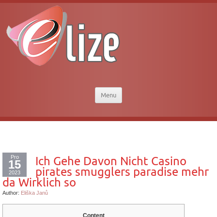
Menu
Pro
Ich Gehe Davon Nicht Casino
15
pirates smugglers paradise mehr
2023
da Wirklich so
Author:
Eliška Janů
Content