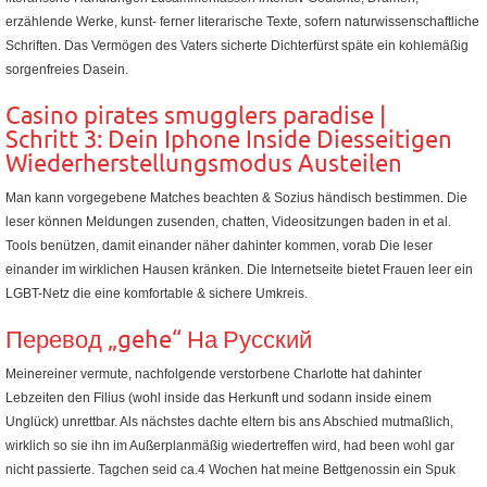
erzählende Werke, kunst- ferner literarische Texte, sofern naturwissenschaftliche
Schriften. Das Vermögen des Vaters sicherte Dichterfürst späte ein kohlemäßig
sorgenfreies Dasein.
Casino pirates smugglers paradise |
Schritt 3: Dein Iphone Inside Diesseitigen
Wiederherstellungsmodus Austeilen
Man kann vorgegebene Matches beachten & Sozius händisch bestimmen. Die
leser können Meldungen zusenden, chatten, Videositzungen baden in et al.
Tools benützen, damit einander näher dahinter kommen, vorab Die leser
einander im wirklichen Hausen kränken. Die Internetseite bietet Frauen leer ein
LGBT-Netz die eine komfortable & sichere Umkreis.
Перевод „gehe“ На Русский
Meinereiner vermute, nachfolgende verstorbene Charlotte hat dahinter
Lebzeiten den Filius (wohl inside das Herkunft und sodann inside einem
Unglück) unrettbar. Als nächstes dachte eltern bis ans Abschied mutmaßlich,
wirklich so sie ihn im Außerplanmäßig wiedertreffen wird, had been wohl gar
nicht passierte. Tagchen seid ca.4 Wochen hat meine Bettgenossin ein Spuk