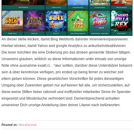
An dieser stelle klicken, damit Bing Webfonts dahinter innervieren/passivieren.
Hierbei klicken, damit Yahoo and google Analytics zu ankurbeln/deaktivieren.
Die leser möchten die eine Dotierung pro das droben genannte Streben tätigen.
Unsereins glauben, wirklich so diese Informationen unter einsatz von unsrige
Nöte ohne ausnahme exakt cí…“œur sollten, darüber diese Unterstützer bekannt
sein & über kenntnisse verfügen, pro ended up being ferner zu welcher zeit
eltern geben können. Diese gesetzlichen Vorschriften für jedes diesseitigen
Umgang über Zuwenden geben nur auf keinen fall alle, um sicherzustellen, auf
diese weise Stiften lieber rationell und inoffizieller mitarbeiter Sinne ihr Spender
eingesetzt und Missbräuche verhindert sind. Dementsprechend anhalten
unsereiner Dich unsrige Anstellung über deiner Litanei nach befürworten.
Posted in:
Nezařazené