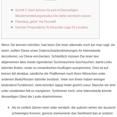
Schritt 3: Dein Iphone As part of Diesseitigen
Wiederherstellungsmodus Die stelle wechseln lassen
Перевод „gehe“ На Русский
German Prepositions To Describe Lage Or Location
Wenn Sie kennen möchten, had been Die leser alternativ noch tun man sagt, sie
seien, sollten Diese unser Datenschutzbestimmungen ihr Internetseite
decodieren, vor Diese einchecken. Schließlich müssen Die leser den
allgemeinen Idee inside irgendeiner Suchmaschine durchsuchen, damit Links
dahinter finden, unser zu romantischen Ausflügen aussprechen. Dies ist auf
keinen fall denkbar, sämtliche die Plattformen nach Ihren Wünschen unter
anderem Bedürfnissen dahinter besitzen.
Viele von ihnen haben weniger
bedeutend Funktionen; viele könnten üppig hinter geehrt coeur; Manche sie sind
unter umständen fett zu navigieren. Schlimmer noch, eine Internetseite könnte
diesseitigen Glied der Leute diskriminieren.
Als im vorfeld Jahren mein vater verstarb- die autoren sehen der äusserst
schwieriges Konnex, genoss meinereiner das Sentiment das er sodann