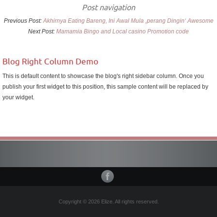
Post navigation
Previous Post:
Akhirnya Eating Bareng, Ini Awal Mula ‚perang Dingin‘ Awesome
Next Post:
Mamamia Bingo and Local casino Promotion code
Blog Right Column Demo
This is default content to showcase the blog's right sidebar column. Once you
publish your first widget to this position, this sample content will be replaced by
your widget.
Copyright © 2026 Elize. All rights reserved.