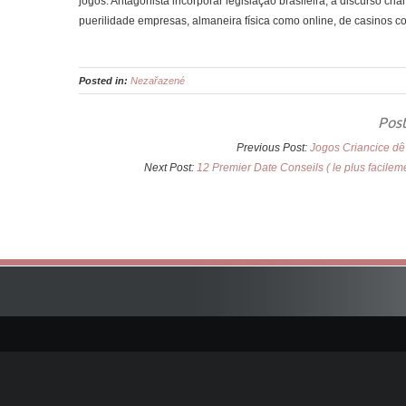
jogos. Antagonista incorporar legislação brasileira, a discurso cri
puerilidade empresas, almaneira física como online, de casinos 
Posted in:
Nezařazené
Post
Previous Post:
Jogos Criancice dê
Next Post:
12 Premier Date Conseils ( le plus facilem