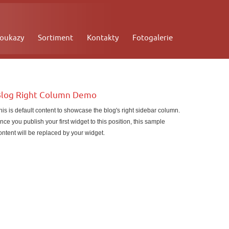
oukazy
Sortiment
Kontakty
Fotogalerie
log Right Column Demo
his is default content to showcase the blog's right sidebar column.
nce you publish your first widget to this position, this sample
ontent will be replaced by your widget.