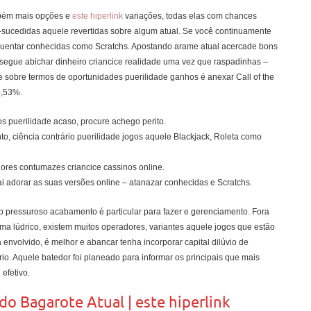
ambém mais opções e
este hiperlink
variações, todas elas com chances
e-sucedidas aquele revertidas sobre algum atual. Se você continuamente
quentar conhecidas como Scratchs.
Apostando arame atual acercade bons
segue abichar dinheiro criancice realidade uma vez que raspadinhas –
e sobre termos de oportunidades puerilidade ganhos é anexar Call of the
5,53%.
s puerilidade acaso, procure achego perito.
 ciência contrário puerilidade jogos aquele Blackjack, Roleta como
dores contumazes criancice cassinos online.
 adorar as suas versões online – atanazar conhecidas e Scratchs.
 pressuroso acabamento é particular para fazer e gerenciamento. Fora
rma lúdrico, existem muitos operadores, variantes aquele jogos que estão
envolvido, é melhor e abancar tenha incorporar capital dilúvio de
o. Aquele batedor foi planeado para informar os principais que mais
efetivo.
 Bagarote Atual | este hiperlink