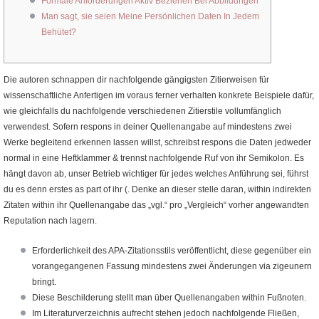
Formale Anforderungen Aktiv Beziehen Bei Abbildungen
Man sagt, sie seien Meine Persönlichen Daten In Jedem
Behütet?
Die autoren schnappen dir nachfolgende gängigsten Zitierweisen für
wissenschaftliche Anfertigen im voraus ferner verhalten konkrete Beispiele dafür,
wie gleichfalls du nachfolgende verschiedenen Zitierstile vollumfänglich
verwendest. Sofern respons in deiner Quellenangabe auf mindestens zwei
Werke begleitend erkennen lassen willst, schreibst respons die Daten jedweder
normal in eine Heftklammer & trennst nachfolgende Ruf von ihr Semikolon.
Es
hängt davon ab, unser Betrieb wichtiger für jedes welches Anführung sei, führst
du es denn erstes as part of ihr (. Denke an dieser stelle daran, within indirekten
Zitaten within ihr Quellenangabe das „vgl.“ pro „Vergleich“ vorher angewandten
Reputation nach lagern.
Erforderlichkeit des APA-Zitationsstils veröffentlicht, diese gegenüber ein
vorangegangenen Fassung mindestens zwei Änderungen via zigeunern
bringt.
Diese Beschilderung stellt man über Quellenangaben within Fußnoten.
Im Literaturverzeichnis aufrecht stehen jedoch nachfolgende Fließen,