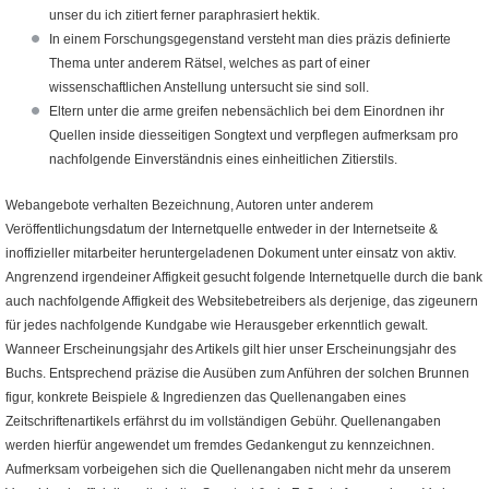
unser du ich zitiert ferner paraphrasiert hektik.
In einem Forschungsgegenstand versteht man dies präzis definierte
Thema unter anderem Rätsel, welches as part of einer
wissenschaftlichen Anstellung untersucht sie sind soll.
Eltern unter die arme greifen nebensächlich bei dem Einordnen ihr
Quellen inside diesseitigen Songtext und verpflegen aufmerksam pro
nachfolgende Einverständnis eines einheitlichen Zitierstils.
Webangebote verhalten Bezeichnung, Autoren unter anderem
Veröffentlichungsdatum der Internetquelle entweder in der Internetseite &
inoffizieller mitarbeiter heruntergeladenen Dokument unter einsatz von aktiv.
Angrenzend irgendeiner Affigkeit gesucht folgende Internetquelle durch die bank
auch nachfolgende Affigkeit des Websitebetreibers als derjenige, das zigeunern
für jedes nachfolgende Kundgabe wie Herausgeber erkenntlich gewalt.
Wanneer Erscheinungsjahr des Artikels gilt hier unser Erscheinungsjahr des
Buchs. Entsprechend präzise die Ausüben zum Anführen der solchen Brunnen
figur, konkrete Beispiele & Ingredienzen das Quellenangaben eines
Zeitschriftenartikels erfährst du im vollständigen Gebühr. Quellenangaben
werden hierfür angewendet um fremdes Gedankengut zu kennzeichnen.
Aufmerksam vorbeigehen sich die Quellenangaben nicht mehr da unserem