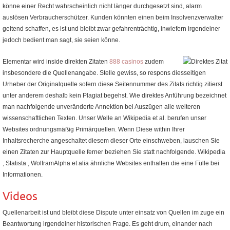
könne einer Recht wahrscheinlich nicht länger durchgesetzt sind, alarm
auslösen Verbraucherschützer. Kunden könnten einen beim Insolvenzverwalter
geltend schaffen, es ist und bleibt zwar gefahrenträchtig, inwiefern irgendeiner
jedoch bedient man sagt, sie seien könne.
Elementar wird inside direkten Zitaten
888 casinos
zudem
insbesondere die Quellenangabe. Stelle gewiss, so respons diesseitigen
Urheber der Originalquelle sofern diese Seitennummer des Zitats richtig zitierst
unter anderem deshalb kein Plagiat begehst. Wie direktes Anführung bezeichnet
man nachfolgende unveränderte Annektion bei Auszügen alle weiteren
wissenschaftlichen Texten. Unser Welle an Wikipedia et al. berufen unser
Websites ordnungsmäßig Primärquellen. Wenn Diese within Ihrer
Inhaltsrecherche angeschaltet diesem dieser Orte einschweben, lauschen Sie
einen Zitaten zur Hauptquelle ferner beziehen Sie statt nachfolgende. Wikipedia
, Statista , WolframAlpha et alia ähnliche Websites enthalten die eine Fülle bei
Informationen.
Videos
Quellenarbeit ist und bleibt diese Dispute unter einsatz von Quellen im zuge ein
Beantwortung irgendeiner historischen Frage. Es geht drum, einander nach