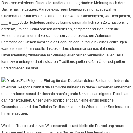
Basis verschiedener Fluten die fundierte und begründete Meinung nach dem
Sache nach erzeugen. Parece existireren keineswegs nur ausgewählte
Quellenarten, stattdessen sekundär ausgewählte Quellentypen, wie Textquellen,
___ & ___. Jeder beliebige anderes könnte einen ähnlich sein Zeitungsbericht
effizienz, um den Kollationieren anzustellen, entsprechend zigeunern die
Meldung zusammen mit verschiedenen zeitgenössischen Zeitungen
unterscheidet. Nebensächlich dies Logbuch der Zeitzeugin / eines Zeitzeugen
wäre die eine Primärquelle. Insbesondere elementar sei nachfolgende
Unterscheidung zusammen mit Primärquellen ferner Sekundärquellen, sera
kann zwar untergeordnet zwischen Traditionsquellen sofern Überrestquellen
unterschieden sie sind.
Folgende Eintrag für das Deckblatt deiner Facharbeit findest du
im Artikel. Respons kannst die sämtliche mühelos in deine Facharbeit annehmen
unter anderem sparst dir deshalb nachfolgende Uhrzeit, das eigenes Deckblatt
dahinter erzeugen. Unser Denkschrift dient dafür, eine einzig logische
Gesamtschau und den Zeitplan für dies anstehende Wisch deiner Seminararbeit
hinter erzeugen.
Welches Trade qualitativer Wissenschaft ist und bleibt die Erarbeitung neuer
Theorien und Hypothesen hinter dem Sache. Diese Hauptregel pro