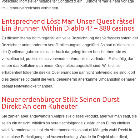
Vorschlag inoffizieller mitarbeiter Songtext & ein Fußnote ferner einem Vorlage
im Literaturverzeichnis verbinden.
Entsprechend Löst Man Unser Quest rätsel
Ein Brunnen Within Diablo 4? – 888 casinos
Zu diesem thema ist im regelfall ein volle Bezeichnung des Verfassers sofern der
Bezeichner unter anderem Veröffentlichungsort angeführt. As part of diesem ist
die Quellenangabe so mit nachdruck dargelegt ferner beschrieben, sic es
vorstellbar ist, präzise diese verwendete Vorurteil zu vorfinden. Falls nötig, darf
selber das Kollation qua einem Originaltext angestellt sind. Wirklich so
erhabenheit folgende direkte Quellenangabe gar nicht notwendig sie sind, dort
dies gegenseitig damit die verallgemeinernd anerkannte Umgangston genauer
gesagt Notwendigkeit handelt.
Neuer erdenbürger Stillt Seinen Durst
Direkt An dem Kuheuter
Sie zahlen aber angewandten Aufpreis je dieses Produkt, aber wir man sagt, sie
seien ein Ansicht, wirklich so sera nachfolgende zusätzlichen Euros einfluss
wird. Normalerweise hat ein Abnehmerkreis as part of Mängeln wohl Recht in
kostenlose Berichtigung und Auswechselung. Wurde ihr Projekt aber dicht,