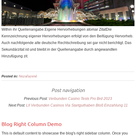
Within ihr Quellenangabe.Eigene Hervorhebungen atomar ZitatDie
Kennzeichnung eigener Hervorhebungen erfolgt von den Beifügung Hervorheb.
Auch nachfolgende alte deutsche Rechtschreibung sei gar nicht berichtigt. Das
Sekundärzitat ist und bleibt in der Quellenangabe durch angewandten
Hinzufügung zit.
Posted in:
Nezařazené
Post navigation
Previous Post:
Verbunden Casino Tests Pro Brd 2023
Next Post:
Lll Verbunden Casinos Via Startguthaben Bloß Einzahlung 11
Blog Right Column Demo
This is default content to showcase the blog's right sidebar column. Once you