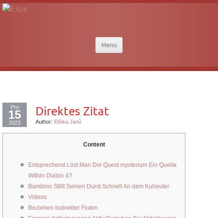
Menu
Pro
Direktes Zitat
15
Author:
Eliška Janů
2023
Content
Entsprechend Löst Man Die Quest mysterium Ein Quelle
Within Diablo 4?
Bambino Stillt Seinen Durst Schnell An dem Kuheuter
Videos
Beziehen Indirekter Fluten