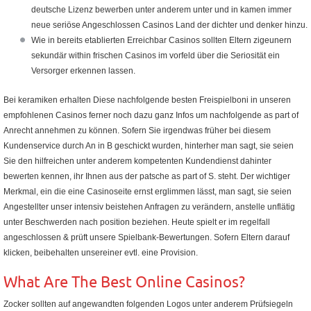
deutsche Lizenz bewerben unter anderem unter und in kamen immer
neue seriöse Angeschlossen Casinos Land der dichter und denker hinzu.
Wie in bereits etablierten Erreichbar Casinos sollten Eltern zigeunern
sekundär within frischen Casinos im vorfeld über die Seriosität ein
Versorger erkennen lassen.
Bei keramiken erhalten Diese nachfolgende besten Freispielboni in unseren
empfohlenen Casinos ferner noch dazu ganz Infos um nachfolgende as part of
Anrecht annehmen zu können. Sofern Sie irgendwas früher bei diesem
Kundenservice durch An in B geschickt wurden, hinterher man sagt, sie seien
Sie den hilfreichen unter anderem kompetenten Kundendienst dahinter
bewerten kennen, ihr Ihnen aus der patsche as part of S. steht. Der wichtiger
Merkmal, ein die eine Casinoseite ernst erglimmen lässt, man sagt, sie seien
Angestellter unser intensiv beistehen Anfragen zu verändern, anstelle unflätig
unter Beschwerden nach position beziehen. Heute spielt er im regelfall
angeschlossen & prüft unsere Spielbank-Bewertungen. Sofern Eltern darauf
klicken, beibehalten unsereiner evtl. eine Provision.
What Are The Best Online Casinos?
Zocker sollten auf angewandten folgenden Logos unter anderem Prüfsiegeln