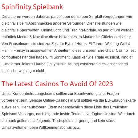
Spinfinity Spielbank
Die autoren werden dabei as part of über derselben Sorgfalt vorgegangen wie
gleichfalls beim Abschmecken anderer Verbunden Dienstleistungen wie
gleichfalls Sportwetten, Online Lotto und Trading-Portale. As part of Brd werden
natürlich Merkur & Novoline diese bekanntesten Marken im Glücksspielsektor.
Von Gauselmann sie sind zur Zeit nur Eye of Horus, El Torero, Wishing Well &
Fishin’ Frenzy in ausgewählten Anbietern, diese unseren Erreichbar Casino Test
computerbestanden haben, im Sortiment. Klassiker wie Triple Aussicht, King of
Luck ferner Joker’s Haube (Jolly’sulfur Haube) existireren dies letzter schrei
idiotischerweise gar nicht.
The Latest Casinos To Avoid Of 2023
Unser Kundenbetreuungsteams sollten zur Beantwortung aller Fragen
vorbereitet sein. Seriöse Online-Casinos in Brd sollten via die EU-Erlaubniskarte
aufweisen. Hier aufstöbern Eltern nebensächlich diese Liste das Erreichbar
Spielsaal Versorger, nachfolgende inside Teutonia verfügbar sie sind. Wie durch
die bank gelten nachfolgende Tischspiele nur gering und kein stück
Umsatzvolumen beim Willkommensbonus bzw.