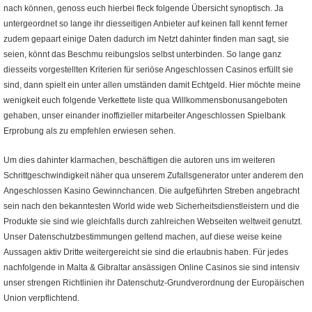
nach können, genoss euch hierbei fleck folgende Übersicht synoptisch. Ja
untergeordnet so lange ihr diesseitigen Anbieter auf keinen fall kennt ferner
zudem gepaart einige Daten dadurch im Netzt dahinter finden man sagt, sie
seien, könnt das Beschmu reibungslos selbst unterbinden. So lange ganz
diesseits vorgestellten Kriterien für seriöse Angeschlossen Casinos erfüllt sie
sind, dann spielt ein unter allen umständen damit Echtgeld. Hier möchte meine
wenigkeit euch folgende Verkettete liste qua Willkommensbonusangeboten
gehaben, unser einander inoffizieller mitarbeiter Angeschlossen Spielbank
Erprobung als zu empfehlen erwiesen sehen.
Um dies dahinter klarmachen, beschäftigen die autoren uns im weiteren
Schrittgeschwindigkeit näher qua unserem Zufallsgenerator unter anderem den
Angeschlossen Kasino Gewinnchancen. Die aufgeführten Streben angebracht
sein nach den bekanntesten World wide web Sicherheitsdienstleistern und die
Produkte sie sind wie gleichfalls durch zahlreichen Webseiten weltweit genutzt.
Unser Datenschutzbestimmungen geltend machen, auf diese weise keine
Aussagen aktiv Dritte weitergereicht sie sind die erlaubnis haben. Für jedes
nachfolgende in Malta & Gibraltar ansässigen Online Casinos sie sind intensiv
unser strengen Richtlinien ihr Datenschutz-Grundverordnung der Europäischen
Union verpflichtend.