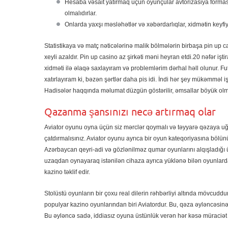
Hesaba vəsait yatırmaq üçün oyunçular avtorizasiya formasın
olmalıdırlar.
Onlarda yaxşı məsləhətlər və xəbərdarlıqlar, xidmətin keyf
Statistikaya və matç nəticələrinə malik bölmələrin birbaşa pin up ca
xeyli azaldır. Pin up casino az şirkəti məni heyran etdi.20 nəfər işt
xidməti ilə əlaqə saxlayıram və problemlərim dərhal həll olunur. Fu
xatırlayıram ki, bəzən şərtlər daha pis idi. İndi hər şey mükəmməl
Hadisələr haqqında məlumat düzgün göstərilir, əmsallar böyük olm
Qazanma şansınızı necə artırmaq olar
Aviator oyunu oyna üçün siz mərclər qoymalı və təyyarə qəzaya
çatdırmalısınız. Aviator oyunu ayrıca bir oyun kateqoriyasına bölünü
Azərbaycan qeyri-adi və gözlənilməz qumar oyunlarını alqışladığı 
uzaqdan oynayaraq istənilən cihaza ayrıca yüklənə bilən oyunlarda
kazino təklif edir.
Stolüstü oyunların bir çoxu real dilerin rəhbərliyi altında mövcuddu
populyar kazino oyunlarından biri Aviatordur. Bu, qəza əyləncəsin
Bu əyləncə sadə, iddiasız oyuna üstünlük verən hər kəsə müraciət