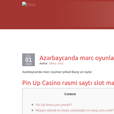
Čvc
Azərbaycanda mərc oyunları
01
Author:
Eliška Janů
2022
Azərbaycanda mərc oyunları şirkəti Baxış və rəylər
Pin Up Casino rəsmi saytı slot ma
Content
Pin Up bonus pul çıxarılır?
Müştəri xidməti ilə əlaqə saxlamağın ən yaxşı yolu nədir