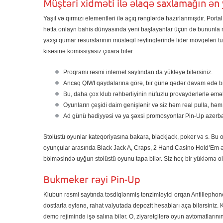
Müştəri xidməti ilə əlaqə saxlamağın ən 
Yaşıl və qırmızı elementləri ilə açıq rənglərdə hazırlanmışdır. Por
hətta onlayn bahis dünyasında yeni başlayanlar üçün də bununla
yaxşı qumar resurslarının müstəqil reytinqlərində lider mövqeləri t
kisəsinə komissiyasız çıxara bilər.
Proqramı rəsmi internet saytından da yükləyə bilərsiniz.
Ancaq QIWI qaydalarına görə, bir günə qədər davam edə bi
Bu, daha çox klub rəhbərliyinin nüfuzlu provayderlərlə əməkd
Oyunların çeşidi daim genişlənir və siz həm real pulla, həm 
Ad günü hədiyyəsi və ya şəxsi promosyonlar Pin-Up azerb
Stolüstü oyunlar kateqoriyasına bakara, blackjack, poker və s. Bu o
oyunçular arasında Black Jack A, Craps, 2 Hand Casino Hold’Em ən po
bölməsində uyğun stolüstü oyunu tapa bilər. Siz heç bir yükləmə ol
Bukmeker rəyi Pin-Up
Klubun rəsmi saytında təsdiqlənmiş tənzimləyici orqan Antillephon
dostlarla əylənə, rahat valyutada depozit hesabları aça bilərsiniz.
demo rejimində işə salına bilər. O, ziyarətçilərə oyun avtomatlarını