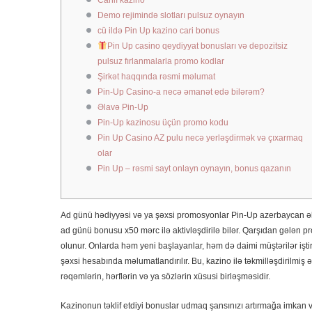
Canlı kazino
Demo rejimində slotları pulsuz oynayın
cü ildə Pin Up kazino cari bonus
Pin Up casino qeydiyyat bonusları və depozitsiz
pulsuz fırlanmalarla promo kodlar
Şirkət haqqında rəsmi məlumat
Pin-Up Casino-a necə əmanət edə bilərəm?
Əlavə Pin-Up
Pin-Up kazinosu üçün promo kodu
Pin Up Casino AZ pulu necə yerləşdirmək və çıxarmaq
olar
Pin Up – rəsmi sayt onlayn oynayın, bonus qazanın
Ad günü hədiyyəsi və ya şəxsi promosyonlar Pin-Up azerbaycan əl
ad günü bonusu x50 mərc ilə aktivləşdirilə bilər. Qarşıdan gələ
olunur. Onlarda həm yeni başlayanlar, həm də daimi müştərilər işti
şəxsi hesabında məlumatlandırılır. Bu, kazino ilə təkmilləşdirilmiş 
rəqəmlərin, hərflərin və ya sözlərin xüsusi birləşməsidir.
Kazinonun təklif etdiyi bonuslar udmaq şansınızı artırmağa imkan v