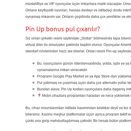
müxtəlifliyə və VIP oyunçular üçün imkanlara malik olacaqlar. Ümum
Onların keyfiyyətli oyunları, həssas dəstəyi və istifadəçi dostu int
oynamaq imkanım var. Onların çeşidində daha çox yeniliklər və eks
Pin Up bonus pul çıxarılır?
Siz onları şirkətin rəsmi saytındakı „Slotlar“ bölməsində tapa bilər
virtual diler ilə simulyator şəklində təqdim olunur. Oyunçular Ame
standart növlərindən həzz ala bilərlər. Onları rəsmi Pin-up saytı
Bu, oyunçuların günün istənilənvaxtında, yolda, işdə və y
oynamalarına imkan verəcəkdir.
Proqramı Google Play Market və ya App Store-dan yükləməl
Pul yatırmaq və çıxarmaq üçün daha çox alternativ yollar təkl
Bundan əlavə, Pin Up kodları oyunçulara daha dageniş imkan
Mobil cihazlara proqramları haradan və necə yükləmək 
Bu, cihaz resurslarından istifadə baxımından tələbkar deyil və te
bilərsiniz. Kazino məşhur platformalar üçün ayrıca proqram təklif e
çünki ona girişi məhdudlaşdırmaq çətindir. Bir hesab bütün platforma