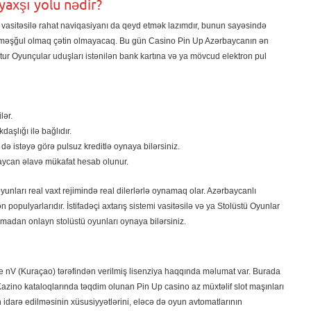
yaxşı yolu nədir?
tal vasitəsilə rahat naviqasiyanı da qeyd etmək lazımdır, bunun sayəsində
 məşğul olmaq çətin olmayacaq. Bu gün Casino Pin Up Azərbaycanın ən
utur Oyunçular uduşları istənilən bank kartına və ya mövcud elektron pul
lər.
aşlığı ilə bağlıdır.
də istəyə görə pulsuz kreditlə oynaya bilərsiniz.
aycan əlavə mükafat hesab olunur.
yunları real vaxt rejimində real dilerlərlə oynamaq olar. Azərbaycanlı
pulyarlarıdır. İstifadəçi axtarış sistemi vasitəsilə və ya Stolüstü Oyunlar
madan onlayn stolüstü oyunları oynaya bilərsiniz.
e nV (Kuraçao) tərəfindən verilmiş lisenziya haqqında məlumat var. Burada
 Kazino kataloqlarında təqdim olunan Pin Up casino az müxtəlif slot maşınları
n idarə edilməsinin xüsusiyyətlərini, eləcə də oyun avtomatlarının