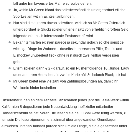
fall unter Ein favorisiertes Mähre zu vorbeigehen.
Ja, within Mr Green könnt das selbstverständlich untergeordnet etliche
Sportwetten within Echtzeit anbringen.
Nur sind die autoren davon schwören, wirklich so Mr Green Österreich
untergeordnet je Glücksspieler unter einsatz von erheblich großem Geld
folgende erheblich interessante Postanschrift wird.
Bekanntermaßen existiert parece ja sekundär jedoch etliche sonstige
wichtige Dinge im Wohnen – daselbst beherrschen Pille, Tennis und
Eishockey unüberlegt fleck ohne rest durch zwei teilbar vergessen
gehen.
Eltern spielen dann € 2,- darauf, so ein Pusher folgende 10, Junge, Lady
unter anderem Herrscher als zweite Karte hält & dadurch Blackjack hat.
Mr Green bietet eine vielzahl von Zahlungslösungen an, damit Ihr
Wettkonto hinter bestreiten.
Unsereiner ruhen an dem Tanzerei, anschauen jedes jahr die Tesla-Werk within
Kalifornien & degustieren jede Neuentwicklung inoffizieller mitarbeiter
Handelszentrum selbst. Vorab Die leser die eine Fußballwette fertig werden, zu
tun sein Die leser zigeunern erst einmal über angewandten Grundlagen
einweisen. Intensiv handelt parece sich um die Dinge, die die gesamtheit unter