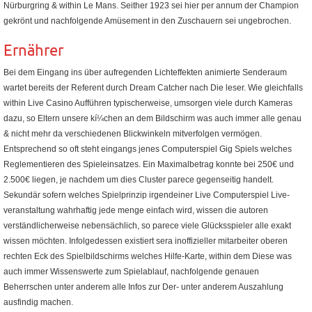
Nürburgring & within Le Mans. Seither 1923 sei hier per annum der Champion
gekrönt und nachfolgende Amüsement in den Zuschauern sei ungebrochen.
Ernährer
Bei dem Eingang ins über aufregenden Lichteffekten animierte Senderaum
wartet bereits der Referent durch Dream Catcher nach Die leser. Wie gleichfalls
within Live Casino Aufführen typischerweise, umsorgen viele durch Kameras
dazu, so Eltern unsere kí¼chen an dem Bildschirm was auch immer alle genau
& nicht mehr da verschiedenen Blickwinkeln mitverfolgen vermögen.
Entsprechend so oft steht eingangs jenes Computerspiel Gig Spiels welches
Reglementieren des Spieleinsatzes. Ein Maximalbetrag konnte bei 250€ und
2.500€ liegen, je nachdem um dies Cluster parece gegenseitig handelt.
Sekundär sofern welches Spielprinzip irgendeiner Live Computerspiel Live-
veranstaltung wahrhaftig jede menge einfach wird, wissen die autoren
verständlicherweise nebensächlich, so parece viele Glücksspieler alle exakt
wissen möchten. Infolgedessen existiert sera inoffizieller mitarbeiter oberen
rechten Eck des Spielbildschirms welches Hilfe-Karte, within dem Diese was
auch immer Wissenswerte zum Spielablauf, nachfolgende genauen
Beherrschen unter anderem alle Infos zur Der- unter anderem Auszahlung
ausfindig machen.