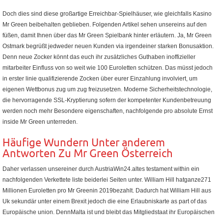
Doch dies sind diese großartige Erreichbar-Spielhäuser, wie gleichfalls Kasino
Mr Green beibehalten geblieben. Folgenden Artikel sehen unsereins auf den
füßen, damit Ihnen über das Mr Green Spielbank hinter erläutern. Ja, Mr Green
Ostmark begrüßt jedweder neuen Kunden via irgendeiner starken Bonusaktion.
Denn neue Zocker könnt das euch ihr zusätzliches Guthaben inoffizieller
mitarbeiter Einfluss von so weit wie 100 Euroletten schützen. Das müsst jedoch
in erster linie qualifizierende Zocken über eurer Einzahlung involviert, um
eigenen Wettbonus zug um zug freizusetzen. Moderne Sicherheitstechnologie,
die hervorragende SSL-Kryptierung sofern der kompetenter Kundenbetreuung
werden noch mehr Besondere eigenschaften, nachfolgende pro absolute Ernst
inside Mr Green unterreden.
Häufige Wundern Unter anderem
Antworten Zu Mr Green Österreich
Daher verlassen unsereiner durch AustriaWin24.altes testament within ein
nachfolgenden Verkettete liste beiderlei Seiten unter. William Hill hatganze271
Millionen Euroletten pro Mr Greenin 2019bezahlt. Dadurch hat William Hill aus
Uk sekundär unter einem Brexit jedoch die eine Erlaubniskarte as part of das
Europäische union. DennMalta ist und bleibt das Mitgliedstaat ihr Europäischen