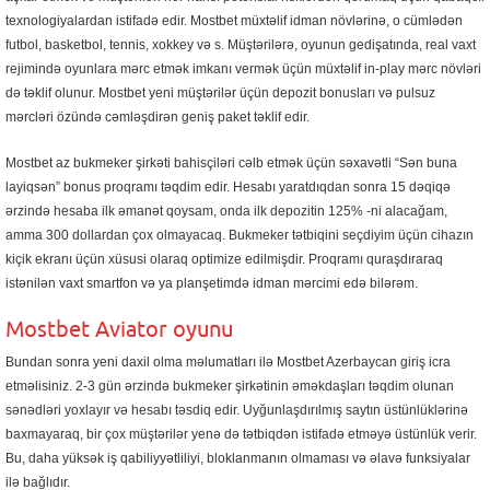
texnologiyalardan istifadə edir. Mostbet müxtəlif idman növlərinə, o cümlədən
futbol, ​​basketbol, ​​tennis, xokkey və s. Müştərilərə, oyunun gedişatında, real vaxt
rejimində oyunlara mərc etmək imkanı vermək üçün müxtəlif in-play mərc növləri
də təklif olunur. Mostbet yeni müştərilər üçün depozit bonusları və pulsuz
mərcləri özündə cəmləşdirən geniş paket təklif edir.
Mostbet az bukmeker şirkəti bahisçiləri cəlb etmək üçün səxavətli “Sən buna
layiqsən” bonus proqramı təqdim edir. Hesabı yaratdıqdan sonra 15 dəqiqə
ərzində hesaba ilk əmanət qoysam, onda ilk depozitin 125% -ni alacağam,
amma 300 dollardan çox olmayacaq. Bukmeker tətbiqini seçdiyim üçün cihazın
kiçik ekranı üçün xüsusi olaraq optimize edilmişdir. Proqramı quraşdıraraq
istənilən vaxt smartfon və ya planşetimdə idman mərcimi edə bilərəm.
Mostbet Aviator oyunu
Bundan sonra yeni daxil olma məlumatları ilə Mostbet Azerbaycan giriş icra
etməlisiniz. 2-3 gün ərzində bukmeker şirkətinin əməkdaşları təqdim olunan
sənədləri yoxlayır və hesabı təsdiq edir. Uyğunlaşdırılmış saytın üstünlüklərinə
baxmayaraq, bir çox müştərilər yenə də tətbiqdən istifadə etməyə üstünlük verir.
Bu, daha yüksək iş qabiliyyətliliyi, bloklanmanın olmaması və əlavə funksiyalar
ilə bağlıdır.