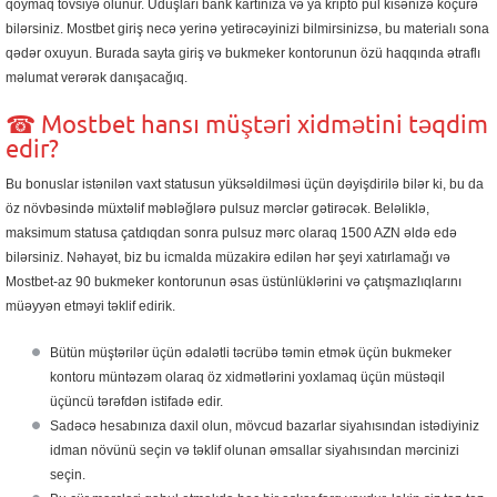
qoymaq tövsiyə olunur. Uduşları bank kartınıza və ya kripto pul kisənizə köçürə
bilərsiniz. Mostbet giriş necə yerinə yetirəcəyinizi bilmirsinizsə, bu materialı sona
qədər oxuyun. Burada sayta giriş və bukmeker kontorunun özü haqqında ətraflı
məlumat verərək danışacağıq.
☎ Mostbet hansı müştəri xidmətini təqdim
edir?
Bu bonuslar istənilən vaxt statusun yüksəldilməsi üçün dəyişdirilə bilər ki, bu da
öz növbəsində müxtəlif məbləğlərə pulsuz mərclər gətirəcək. Beləliklə,
maksimum statusa çatdıqdan sonra pulsuz mərc olaraq 1500 AZN əldə edə
bilərsiniz. Nəhayət, biz bu icmalda müzakirə edilən hər şeyi xatırlamağı və
Mostbet-az 90 bukmeker kontorunun əsas üstünlüklərini və çatışmazlıqlarını
müəyyən etməyi təklif edirik.
Bütün müştərilər üçün ədalətli təcrübə təmin etmək üçün bukmeker
kontoru müntəzəm olaraq öz xidmətlərini yoxlamaq üçün müstəqil
üçüncü tərəfdən istifadə edir.
Sadəcə hesabınıza daxil olun, mövcud bazarlar siyahısından istədiyiniz
idman növünü seçin və təklif olunan əmsallar siyahısından mərcinizi
seçin.