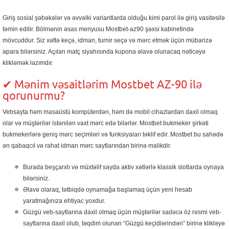
Giriş sosial şəbəkələr və əvvəlki variantlarda olduğu kimi parol ilə giriş vasitəsilə
təmin edilir. Bölmənin əsas menyusu Mostbet-az90 şəxsi kabinetində
mövcuddur. Siz xəttə keçə, idman, turnir seçə və mərc etmək üçün mübarizə
apara bilərsiniz. Açılan matç siyahısında kupona əlavə olunacaq nəticəyə
klikləmək lazımdır.
✔ Mənim vəsaitlərim Mostbet AZ-90 ilə
qorunurmu?
Vebsayta həm masaüstü kompüterdən, həm də mobil cihazlardan daxil olmaq
olar və müştərilər istənilən vaxt mərc edə bilərlər. Mostbet bukmeker şirkəti
bukmekerlərə geniş mərc seçimləri və funksiyaları təklif edir. Mostbet bu sahədə
ən qabaqcıl və rahat idman mərc saytlarından birinə malikdir.
Burada beşçarxlı və müxtəlif sayda aktiv xətlərlə klassik slotlarda oynaya
bilərsiniz.
Əlavə olaraq, tətbiqdə oynamağa başlamaq üçün yeni hesab
yaratmağınıza ehtiyac yoxdur.
Güzgü veb-saytlarına daxil olmaq üçün müştərilər sadəcə öz rəsmi veb-
saytlarına daxil olub, təqdim olunan “Güzgü keçidlərindən” birinə klikləyə