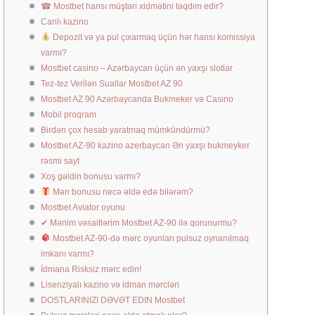
☎ Mostbet hansı müştəri xidmətini təqdim edir?
Canlı kazino
Depozit və ya pul çıxarmaq üçün hər hansı komissiya
varmı?
Mostbet casino – Azərbaycan üçün ən yaxşı slotlar
Tez-tez Veri̇lən Suallar Mostbet AZ 90
Mostbet AZ 90 Azərbaycanda Bukmeker və Casino
Mobil proqram
Birdən çox hesab yaratmaq mümkündürmü?
Mostbet AZ-90 kazino azerbaycan Ən yaxşı bukmeyker
rəsmi sayt
Xoş gəldin bonusu varmı?
Mən bonusu necə əldə edə bilərəm?
Mostbet Aviator oyunu
✔ Mənim vəsaitlərim Mostbet AZ-90 ilə qorunurmu?
Mostbet AZ-90-də mərc oyunları pulsuz oynanılmaq
imkanı varmı?
İdmana Risksiz mərc edin!
Lisenziyalı kazino və idman mərcləri
DOSTLARINIZI DƏVƏT EDIN Mostbet