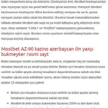
bütün məqamlarla tanış ola bilərsiniz. Gördüyünüz kimi, Mostbet Azərbaycandan
olan oyunçular üçün əla şərait təklif edən gözəl kazinodur. Həmçinin Mostbet
kazinosunun Azərbaycan dilinə tərcümə edilmiş versiyası da var ki, qumar
oynayan zaman daha rahat ola biləsiniz. Əvvəlcə hesab məlumatlarınızdan
istifadə etməklə Mostbet veb-saytı və ya mobil tətbiqinə giriş etdiyinizə əmin
olun. Əsas səhifədə “CANLI” və “KAZİNO” kateqoriyalarını görəcəksiniz,
istədiyiniz rejimi seçin. Bundan sonra oyunların müxtəlif kateqoriyaları olan
menyuya keçmiş olacaqsınız.
Mostbet AZ-90 kazino azerbaycan Ən yaxşı
bukmeyker rəsmi sayt
Bütün ödənişlər sürətli və təhlükəsizdir, belə ki, müştərilər heç bir narahatlıq
olmadan depozit və ya vəsait çıxara bilərlər. Birdən çox hesabın olmasına icazə
verilmir və bütün qeydə alınmış hesabların dayandırılmasına səbəb ola bilər.
Vəsaitlər uğurla emal edildikdən sonra, əksər ödəniş üsulları üçün depozitlər
adətən 15 dəqiqədən çox çəkmir.
Birdən çox hesabın olmasına icazə verilmir və bütün qeydə alınmış
hesabların dayandırılmasına səbəb ola bilər.
Mostbet ilk dəfə onlayn bukmeyker bazarına 2009-cu ildə daxil olub.