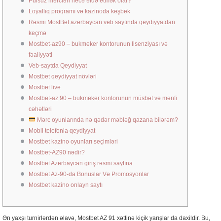
Pulsuz mərcləri necə əldə etmək olar?
Loyallıq proqramı və kazinoda keşbek
Rəsmi MostBet azerbaycan veb saytında qeydiyyatdan
keçmə
Mostbet-az90 – bukmeker kontorunun lisenziyası və
fəaliyyəti
Veb-saytda Qeydi̇yyat
Mostbet qeydiyyat növləri
Mostbet live
Mostbet-az 90 – bukmeker kontorunun müsbət və mənfi
cəhətləri
Mərc oyunlarında nə qədər məbləğ qazana bilərəm?
Mobil telefonla qeydiyyat
Mostbet kazino oyunları seçimləri
Mostbet-AZ90 nədir?
Mostbet Azerbaycan giriş rəsmi saytına
Mostbet Az-90-da Bonuslar Və Promosyonlar
Mostbet kazino onlayn saytı
Ən yaxşı turnirlərdən əlavə, Mostbet AZ 91 xəttinə kiçik yarışlar da daxildir. Bu,