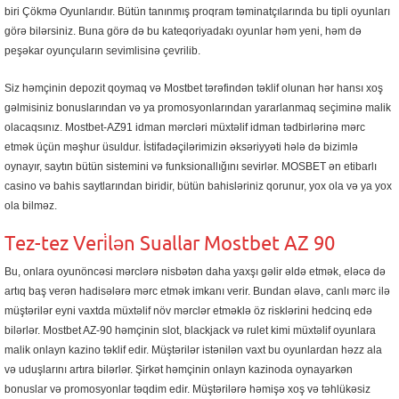
biri Çökmə Oyunlarıdır. Bütün tanınmış proqram təminatçılarında bu tipli oyunları
görə bilərsiniz. Buna görə də bu kateqoriyadakı oyunlar həm yeni, həm də
peşəkar oyunçuların sevimlisinə çevrilib.
Siz həmçinin depozit qoymaq və Mostbet tərəfindən təklif olunan hər hansı xoş
gəlmisiniz bonuslarından və ya promosyonlarından yararlanmaq seçiminə malik
olacaqsınız. Mostbet-AZ91 idman mərcləri müxtəlif idman tədbirlərinə mərc
etmək üçün məşhur üsuldur. İstifadəçilərimizin əksəriyyəti hələ də bizimlə
oynayır, saytın bütün sistemini və funksionallığını sevirlər. MOSBET ən etibarlı
casino və bahis saytlarından biridir, bütün bahisləriniz qorunur, yox ola və ya yox
ola bilməz.
Tez-tez Veri̇lən Suallar Mostbet AZ 90
Bu, onlara oyunöncəsi mərclərə nisbətən daha yaxşı gəlir əldə etmək, eləcə də
artıq baş verən hadisələrə mərc etmək imkanı verir. Bundan əlavə, canlı mərc ilə
müştərilər eyni vaxtda müxtəlif növ mərclər etməklə öz risklərini hedcinq edə
bilərlər. Mostbet AZ-90 həmçinin slot, blackjack və rulet kimi müxtəlif oyunlara
malik onlayn kazino təklif edir. Müştərilər istənilən vaxt bu oyunlardan həzz ala
və uduşlarını artıra bilərlər. Şirkət həmçinin onlayn kazinoda oynayarkən
bonuslar və promosyonlar təqdim edir. Müştərilərə həmişə xoş və təhlükəsiz