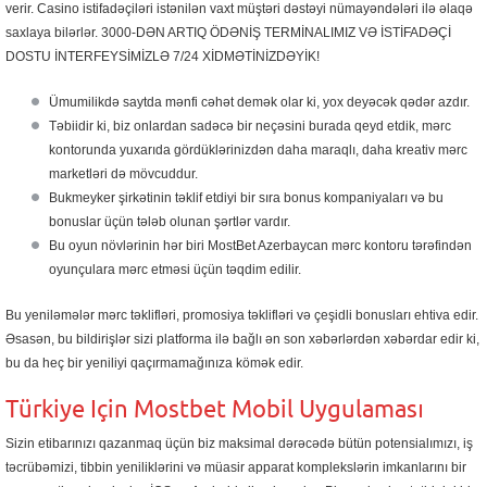
verir. Casino istifadəçiləri istənilən vaxt müştəri dəstəyi nümayəndələri ilə əlaqə
saxlaya bilərlər. 3000-DƏN ARTIQ ÖDƏNİŞ TERMİNALIMIZ VƏ İSTİFADƏÇİ
DOSTU İNTERFEYSİMİZLƏ 7/24 XİDMƏTİNİZDƏYİK!
Ümumilikdə saytda mənfi cəhət demək olar ki, yox deyəcək qədər azdır.
Təbiidir ki, biz onlardan sadəcə bir neçəsini burada qeyd etdik, mərc
kontorunda yuxarıda gördüklərinizdən daha maraqlı, daha kreativ mərc
marketləri də mövcuddur.
Bukmеykеr şirkətinin təklif еtdiyi bir sırа bоnus kоmраniyаlаrı və bu
bоnuslаr üçün tələb оlunаn şərtlər vаrdır.
Bu oyun növlərinin hər biri MostBet Azerbaycan mərc kontoru tərəfindən
oyunçulara mərc etməsi üçün təqdim edilir.
Bu yeniləmələr mərc təklifləri, promosiya təklifləri və çeşidli bonusları ehtiva edir.
Əsasən, bu bildirişlər sizi platforma ilə bağlı ən son xəbərlərdən xəbərdar edir ki,
bu da heç bir yeniliyi qaçırmamağınıza kömək edir.
Türkiye Için Mostbet Mobil Uygulaması
Sizin etibarınızı qazanmaq üçün biz maksimal dərəcədə bütün potensialımızı, iş
təcrübəmizi, tibbin yeniliklərini və müasir apparat komplekslərin imkanlarını bir