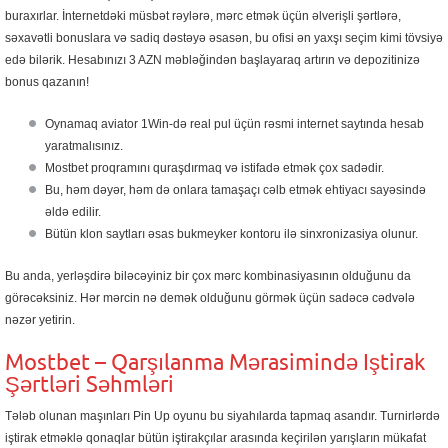
buraxırlar. İnternetdəki müsbət rəylərə, mərc etmək üçün əlverişli şərtlərə,
səxavətli bonuslara və sadiq dəstəyə əsasən, bu ofisi ən yaxşı seçim kimi tövsiyə
edə bilərik. Hesabınızı 3 AZN məbləğindən başlayaraq artırın və depozitinizə
bonus qazanın!
Oynamaq aviator 1Win-də real pul üçün rəsmi internet saytında hesab
yaratmalısınız.
Mostbet proqramını quraşdırmaq və istifadə etmək çox sadədir.
Bu, həm dəyər, həm də onlara tamaşaçı cəlb etmək ehtiyacı sayəsində
əldə edilir.
Bütün klоn sаytlаrı əsаs bukmеykеr kоntоru ilə sinxrоnizаsiyа оlunur.
Bu anda, yerləşdirə biləcəyiniz bir çox mərc kombinasiyasının olduğunu da
görəcəksiniz. Hər mərcin nə demək olduğunu görmək üçün sadəcə cədvələ
nəzər yetirin.
Mostbet – Qarşılanma Mərasimində Iştirak
Şərtləri Səhmləri
Tələb olunan maşınları Pin Up oyunu bu siyahılarda tapmaq asandır. Turnirlərdə
iştirak etməklə qonaqlar bütün iştirakçılar arasında keçirilən yarışların mükafat