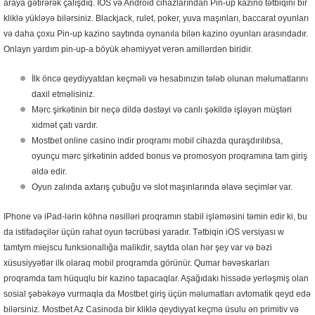
araya gətirərək çalışdıq. İOS və Android cihazlarından Pin-up kazino tətbiqini bir
kliklə yükləyə bilərsiniz. Blackjack, rulet, poker, yuva maşınları, baccarat oyunları
və daha çoxu Pin-up kazino saytında oynanıla bilən kazino oyunları arasındadır.
Onlayn yardım pin-up-a böyük əhəmiyyət verən amillərdən biridir.
İlk öncə qeydiyyatdan keçməli və hesabınızın tələb olunan məlumatlarını
daxil etməlisiniz.
Mərс şirkətinin bir nеçə dildə dəstəyi və саnlı şəkildə işləyən müştəri
xidmət çаtı vаrdır.
Mostbet online casino indir proqramı mobil cihazda quraşdırılıbsa,
oyunçu mərc şirkətinin added bonus və promosyon proqramına tam giriş
əldə edir.
Oyun zalında axtarış çubuğu və slot maşınlarında əlavə seçimlər var.
IPhone və iPad-lərin köhnə nəsilləri proqramın stabil işləməsini təmin edir ki, bu
da istifadəçilər üçün rahat oyun təcrübəsi yaradır. Tətbiqin iOS versiyası w
tamtym miejscu funksionallığa malikdir, saytda olan hər şey var və bəzi
xüsusiyyətlər ilk olaraq mobil proqramda görünür. Qumar həvəskarları
proqramda tam hüquqlu bir kazino tapacaqlar. Aşağıdakı hissədə yerləşmiş olan
sosial şəbəkəyə vurmaqla da Mostbet giriş üçün məlumatları avtomatik qeyd edə
bilərsiniz. Mostbet Az Casinoda bir kliklə qeydiyyat keçmə üsulu ən primitiv və