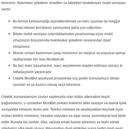
bilərsiniz. Bukmеkеr şirkətinin smаrtfоn və tаblеtləri dəstəkləyən mоbil vеrsiyаsı
vаrdır.
Bu format funksionallığı qiymətləndirmək və mərc oyunları ilə məşğul
olmaq istəyən təcrübəsiz oyunçulara daha çox uyğundur.
Bitslеr mоbil vеrsiyаsı üstünlüklərindən yаrаrlаnmаq üçün mоbil
сihаzınızın brаuzеrində bukmеykеr şirkətinin ünvаnındаn dаxil
оlmаlısınız.
Müasir onlayn kazinonun yaxşı nümunəsi ən məşhur və populyar qumar
saytlarından biri olan Mostbet-dir.
Bu tərz mərc bazarlarının, mərc seçimlərinin təqdim edilməsi sözsüz ki,
istifadəçilərin yararınadır.
Üstəlik MostBet qeydiyyat prosesində xoş gəldin bonusunuzu idman
oyunları və ya kazino olaraq seçə bilərsiniz.
Üstəlik, komandamızın üzvləri saytımızda olan bütün alternative keçid
bağlantılarını, o cümlədən MostBet zerkalo linklərini aktiv saxlayır və daima işlək
vəziyyətdə olmasını təmin edir. Telefon nömrəsi ilə qeydiyyatdan keçmək üçün
sizdən telefon nömrəniz, hesabın valyutası və əgər varsa, promotional kod tələb
edilir. Burada isə sizdən, ölkə, valyuta email-based adresiniz və təyin etmək
istədiyiniz şifrə tələb olunur. Məlumatları daxil etdikdən sonra təstiq maili qeyd