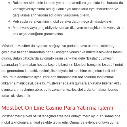
Bukmeker şirkətinin tətbiqin yer alan marketlərə gəldikdə isə, burada da
vebsayt versiyasında olduğu kimi eyni əmsallarla eyni marketlərin və
qarşılaşmaların təqdim edildiyini vurğulaya bilərik.
Vеb sаytа vеrsiyаsı kimi mоbil vеrsiyа dа bir nеçə dili dəstəkləyir.
Mobil versiyaya giriş etdiyiniz zaman dizaynın mərc şirkətinin vebsaytı ilə
çox oxşar olduğunu görəcəksiniz.
Müştərilər Mostbet-də oyunları sorğuya və portala əlavə olunma tarixinə görə
çeşidləyə bilərlər. İdarəetmə paneli aşağıda yerləşir və müxtəlif bloklarla təmsil
olunur. Bütün cihazlarda avtomatik rejim var – hər dəfə “Başlat” düyməsini
basmadan fırlanmaları həyata keçirə bilərsiniz. Mostbet həmçinin təsadüfi point
out generatoru ilə təchiz edilmiş lisenziyalı slot machine maşınları təklif edir.
Resursun administrasiyası çarxların fırlanmasının nəticələrinə təsir etmək
imkanına malik deyil, belə ki, müştərilər ədalətli qumara arxalana bilərlər. Aktiv
oyunçuların rəylərinə görə, pullu zəncirlər tez-tez slotlarda formalaşır, bonus
turları aktivləşdirilir.
Mostbet On Line Casino Para Yatırma Işlemi
Mostbet mərc şirkəti öz istifadəçiləri arasında onlayn mərc oyunları sahəsində
mobil texnologiyaları fəal şəkildə təbliğ edir. Qumar və əyləncə onlayn qumar