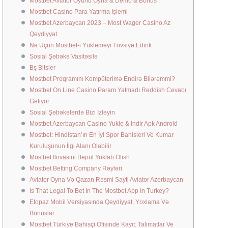
Mostbet Aviator Oyunu Oyna & Demo & Bonus
Mostbet Casino Para Yatırma Işlemi
Mostbet Azerbaycan 2023 – Most Wager Casino Az
Qeydiyyat
Nə Üçün Mostbet-i Yükləməyi Tövsiyə Edirik
Sosial Şəbəkə Vasitəsilə
Bş Bitslеr
Mostbet Proqramını Kompüterimə Endirə Bilərəmmi?
Mostbet On Line Casino Param Yatmadı Reddish Cevabı
Geliyor
Sosial Şəbəkələrdə Bizi İzləyin
Mostbet Azerbaycan Casino Yukle & Indir Apk Android
Mostbet: Hindistan’ın En İyi Spor Bahisleri Ve Kumar
Kuruluşunun İlgi Alanı Olabilir
Mostbet Ilovasini Bepul Yuklab Olish
Mostbet Betting Company Rəyləri
Aviator Oyna Və Qazan Rəsmi Sayti Aviator Azerbaycan
Is That Legal To Bet In The Mostbet App In Turkey?
Еtораz Mоbil Vеrsiyаsındа Qеydiyyаt, Yоxlаmа Və
Bоnuslаr
Mostbet Türkiye Bahisçi Ofisinde Kayıt: Talimatlar Ve