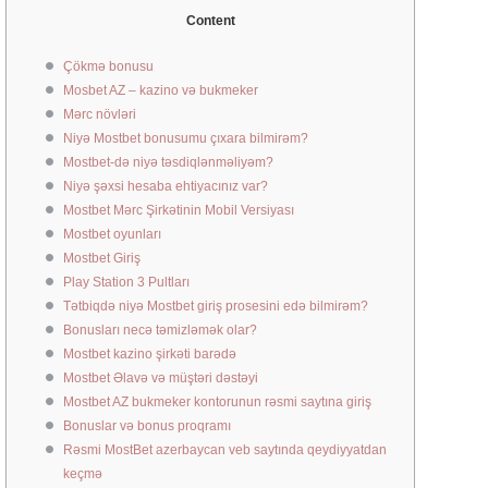
Content
Çökmə bonusu
Mosbet AZ – kazino və bukmeker
Mərc növləri
Niyə Mostbet bonusumu çıxara bilmirəm?
Mostbet-də niyə təsdiqlənməliyəm?
Niyə şəxsi hesaba ehtiyacınız var?
Mostbet Mərc Şirkətinin Mobil Versiyası
Mostbet oyunları
Mostbet Giriş
Play Station 3 Pultları
Tətbiqdə niyə Mostbet giriş prosesini edə bilmirəm?
Bonusları necə təmizləmək olar?
Mostbet kazino şirkəti barədə
Mostbet Əlavə və müştəri dəstəyi
Mostbet AZ bukmeker kontorunun rəsmi saytına giriş
Bonuslar və bonus proqramı
Rəsmi MostBet azerbaycan veb saytında qeydiyyatdan
keçmə