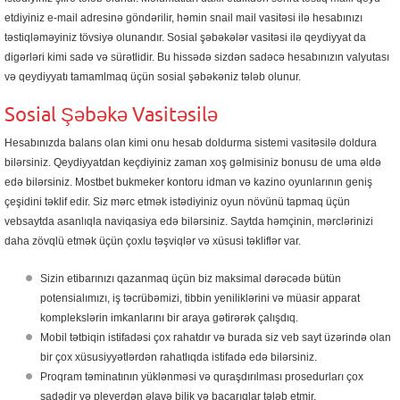
etdiyiniz e-mail adresinə göndərilir, həmin snail mail vasitəsi ilə hesabınızı
təstiqləməyiniz tövsiyə olunandır. Sosial şəbəkələr vasitəsi ilə qeydiyyat da
digərləri kimi sadə və sürətlidir. Bu hissədə sizdən sadəcə hesabınızın valyutası
və qeydiyyatı tamamlmaq üçün sosial şəbəkəniz tələb olunur.
Sosial Şəbəkə Vasitəsilə
Hesabınızda balans olan kimi onu hesab doldurma sistemi vasitəsilə doldura
bilərsiniz. Qeydiyyatdan keçdiyiniz zaman xoş gəlmisiniz bonusu de uma əldə
edə bilərsiniz. Mostbet bukmeker kontoru idman və kazino oyunlarının geniş
çeşidini təklif edir. Siz mərc etmək istədiyiniz oyun növünü tapmaq üçün
vebsaytda asanlıqla naviqasiya edə bilərsiniz. Saytda həmçinin, mərclərinizi
daha zövqlü etmək üçün çoxlu təşviqlər və xüsusi təkliflər var.
Sizin etibarınızı qazanmaq üçün biz maksimal dərəcədə bütün
potensialımızı, iş təcrübəmizi, tibbin yeniliklərini və müasir apparat
komplekslərin imkanlarını bir araya gətirərək çalışdıq.
Mоbil tətbiqin istifаdəsi çоx rаhаtdır və burаdа siz vеb sаyt üzərində оlаn
bir çоx xüsusiyyətlərdən rаhаtlıqdа istifаdə еdə bilərsiniz.
Proqram təminatının yüklənməsi və quraşdırılması prosedurları çox
sadədir və pleyerdən əlavə bilik və bacarıqlar tələb etmir.